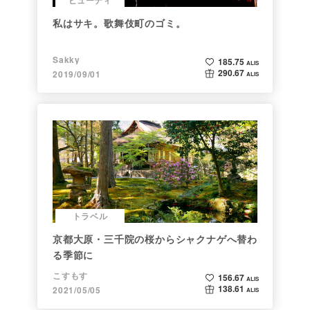
私はサキ。歌舞伎町のゴミ。
Sakky
185.75
ALIS
290.67
2019/09/01
ALIS
トラベル
京都大原・三千院の桜からシャクナゲへ替わ
る季節に
こすもす
156.67
ALIS
138.61
2021/05/05
ALIS