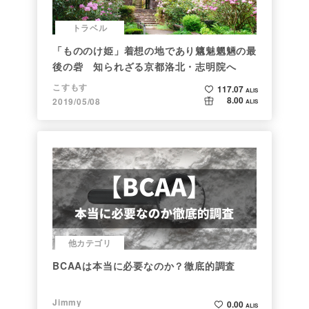
トラベル
「もののけ姫」着想の地であり魑魅魍魎の最
後の砦 知られざる京都洛北・志明院へ
こすもす
117.07
ALIS
8.00
2019/05/08
ALIS
他カテゴリ
BCAAは本当に必要なのか？徹底的調査
Jimmy
0.00
ALIS