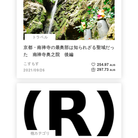
トラベル
京都・南禅寺の最奥部は知られざる聖域だっ
た 南禅寺奥之院 後編
こすもす
254.97
ALIS
297.73
2021/09/26
ALIS
他カテゴリ