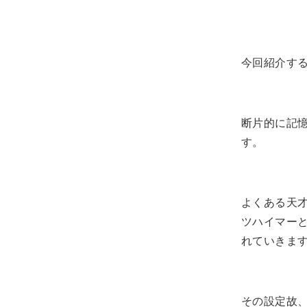
今回紹介す
断片的に記
す。
よくある天
ツハイマー
れていきま
その設定故