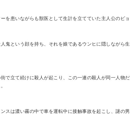
マーを患いながらも獣医として生計を立てていた主人公のビョ
殺人鬼という顔を持ち、それを娘であるウンヒに隠しながら生
の街で立て続けに殺人が起こり、この一連の殺人が同一人物だ
に。
ョンスは濃い霧の中で車を運転中に接触事故を起こし、謎の男