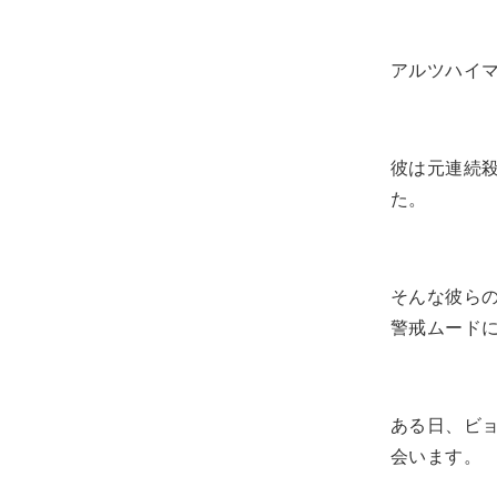
アルツハイ
彼は元連続
た。
そんな彼ら
警戒ムード
ある日、ビ
会います。