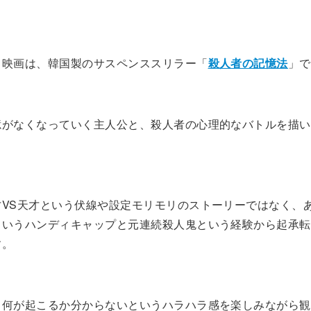
る映画は、韓国製のサスペンススリラー「
殺人者の記憶法
」で
憶がなくなっていく主人公と、殺人者の心理的なバトルを描い
才VS天才という伏線や設定モリモリのストーリーではなく、
というハンディキャップと元連続殺人鬼という経験から起承転
す。
、何が起こるか分からないというハラハラ感を楽しみながら観