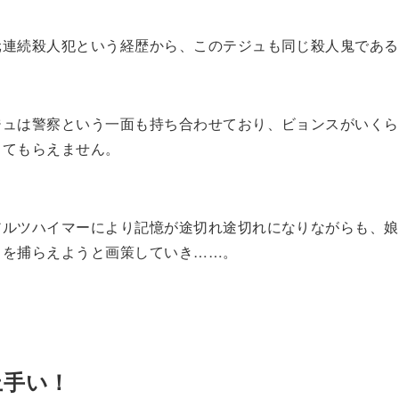
元連続殺人犯という経歴から、このテジュも同じ殺人鬼である
ジュは警察という一面も持ち合わせており、ビョンスがいくら
ってもらえません。
アルツハイマーにより記憶が途切れ途切れになりながらも、娘
ュを捕らえようと画策していき……。
上手い！