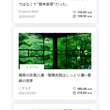
ではなくて"競争原理"だった。
CryptoChick
144.63
ALIS
159.32
2020/03/07
ALIS
トラベル
梅雨の京都八瀬・瑠璃光院はしっとり濃い新
緑の世界
こすもす
460.46
ALIS
216.64
2021/05/25
ALIS