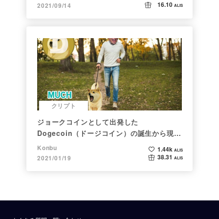
16.10
2021/09/14
ALIS
クリプト
ジョークコインとして出発した
Dogecoin（ドージコイン）の誕生から現在
まで。注目される非証券性🐶
Konbu
1.44k
ALIS
38.31
2021/01/19
ALIS