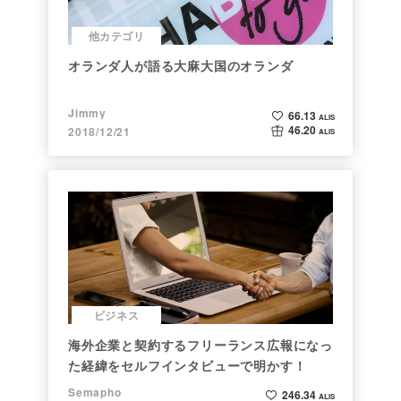
他カテゴリ
オランダ人が語る大麻大国のオランダ
Jimmy
66.13
ALIS
46.20
2018/12/21
ALIS
ビジネス
海外企業と契約するフリーランス広報になっ
た経緯をセルフインタビューで明かす！
Semapho
246.34
ALIS