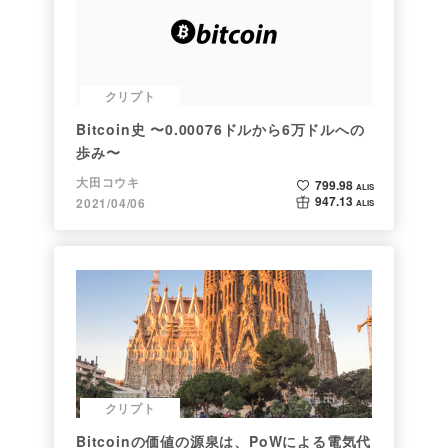
クリプト
Bitcoin史 〜0.00076ドルから6万ドルへの
歩み〜
大田コウキ
799.98
ALIS
947.13
2021/04/06
ALIS
クリプト
Bitcoinの価値の源泉は、PoWによる電気代