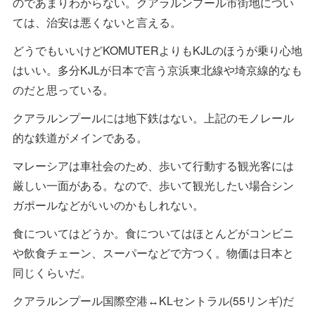
のであまりわからない。クアラルンプール市街地につい
ては、治安は悪くないと言える。
どうでもいいけどKOMUTERよりもKJLのほうが乗り心地
はいい。多分KJLが日本で言う京浜東北線や埼京線的なも
のだと思っている。
クアラルンプールには地下鉄はない。上記のモノレール
的な鉄道がメインである。
マレーシアは車社会のため、歩いて行動する観光客には
厳しい一面がある。なので、歩いて観光したい場合シン
ガポールなどがいいのかもしれない。
食についてはどうか。食についてはほとんどがコンビニ
や飲食チェーン、スーパーなどで方つく。物価は日本と
同じくらいだ。
クアラルンプール国際空港↔KLセントラル(55リンギ)だ