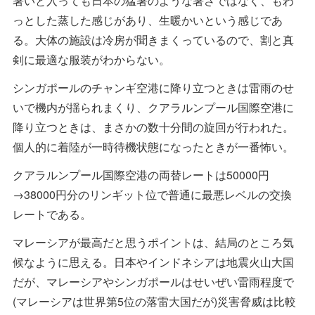
暑いと入っても日本の猛暑のような暑さではなく、もわ
っとした蒸した感じがあり、生暖かいという感じであ
る。大体の施設は冷房が聞きまくっているので、割と真
剣に最適な服装がわからない。
シンガポールのチャンギ空港に降り立つときは雷雨のせ
いで機内が揺られまくり、クアラルンプール国際空港に
降り立つときは、まさかの数十分間の旋回が行われた。
個人的に着陸が一時待機状態になったときが一番怖い。
クアラルンプール国際空港の両替レートは50000円
→38000円分のリンギット位で普通に最悪レベルの交換
レートである。
マレーシアが最高だと思うポイントは、結局のところ気
候なように思える。日本やインドネシアは地震火山大国
だが、マレーシアやシンガポールはせいぜい雷雨程度で
(マレーシアは世界第5位の落雷大国だが)災害脅威は比較