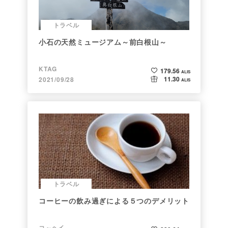
トラベル
小石の天然ミュージアム～前白根山～
KTAG
179.56
ALIS
11.30
2021/09/28
ALIS
トラベル
コーヒーの飲み過ぎによる５つのデメリット
コ～ヘイ