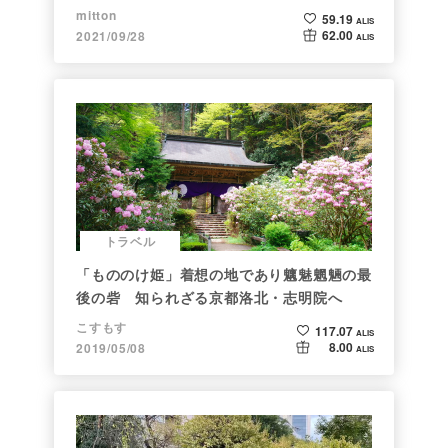
mitton
59.19
ALIS
62.00
2021/09/28
ALIS
トラベル
「もののけ姫」着想の地であり魑魅魍魎の最
後の砦 知られざる京都洛北・志明院へ
こすもす
117.07
ALIS
8.00
2019/05/08
ALIS