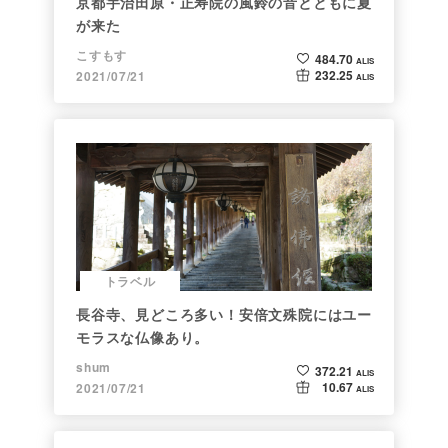
京都宇治田原・正寿院の風鈴の音とともに夏
が来た
こすもす
484.70
ALIS
232.25
2021/07/21
ALIS
トラベル
長谷寺、見どころ多い！安倍文殊院にはユー
モラスな仏像あり。
shum
372.21
ALIS
10.67
2021/07/21
ALIS