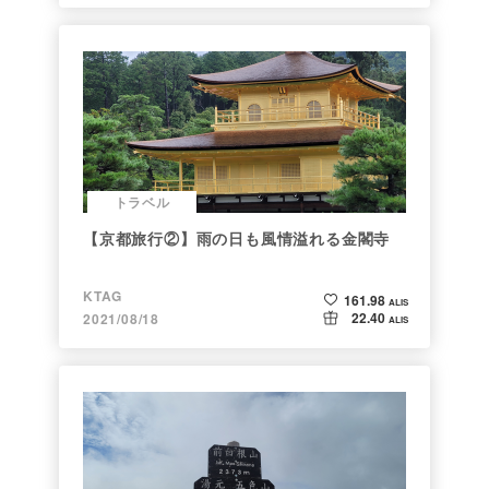
トラベル
【京都旅行②】雨の日も風情溢れる金閣寺
KTAG
161.98
ALIS
22.40
2021/08/18
ALIS