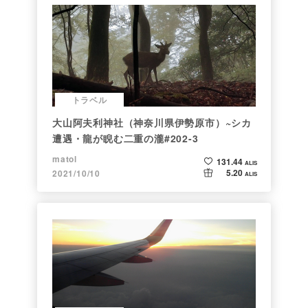
トラベル
大山阿夫利神社（神奈川県伊勢原市）~シカ
遭遇・龍が睨む二重の瀧#202-3
matol
131.44
ALIS
5.20
2021/10/10
ALIS