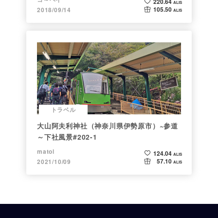
220.64
ALIS
105.50
2018/09/14
ALIS
トラベル
大山阿夫利神社（神奈川県伊勢原市）~参道
～下社風景#202-1
matol
124.04
ALIS
57.10
2021/10/09
ALIS