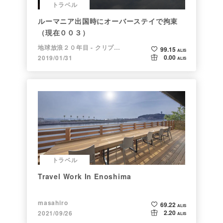
トラベル
ルーマニア出国時にオーバーステイで拘束
（現在００３）
地球放浪２０年目 - クリプトラベラー
99.15
ALIS
0.00
2019/01/31
ALIS
トラベル
Travel Work In Enoshima
masahiro
69.22
ALIS
2.20
2021/09/26
ALIS