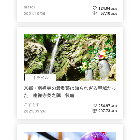
matol
124.04
ALIS
57.10
2021/10/09
ALIS
トラベル
京都・南禅寺の最奥部は知られざる聖域だっ
た 南禅寺奥之院 後編
こすもす
254.97
ALIS
297.73
2021/09/26
ALIS