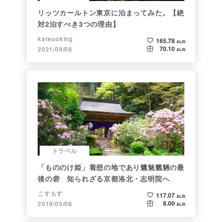
リッツカールトン東京に泊まってみた。【絶
対2泊すべき3つの理由】
katsuoking
165.78
ALIS
70.10
2021/09/08
ALIS
トラベル
「もののけ姫」着想の地であり魑魅魍魎の最
後の砦 知られざる京都洛北・志明院へ
こすもす
117.07
ALIS
8.00
2019/05/08
ALIS