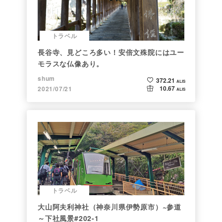
トラベル
長谷寺、見どころ多い！安倍文殊院にはユー
モラスな仏像あり。
shum
372.21
ALIS
10.67
2021/07/21
ALIS
トラベル
大山阿夫利神社（神奈川県伊勢原市）~参道
～下社風景#202-1