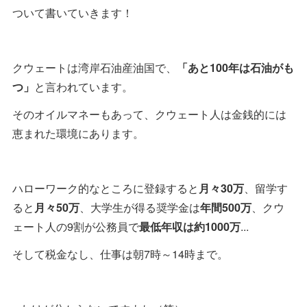
ついて書いていきます！
クウェートは湾岸石油産油国で、
「あと100年は石油がも
つ」
と言われています。
そのオイルマネーもあって、クウェート人は金銭的には
恵まれた環境にあります。
ハローワーク的なところに登録すると
月々30万
、留学す
ると
月々50万
、大学生が得る奨学金は
年間500万
、クウ
ェート人の9割が公務員で
最低年収は約1000万
...
そして税金なし、仕事は朝7時～14時まで。