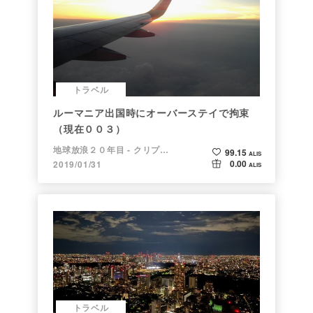
トラベル
ルーマニア出国時にオーバーステイで拘束
（現在００３）
地球放浪２０年目 - クリプトラベラー
99.15
ALIS
0.00
2019/01/31
ALIS
トラベル