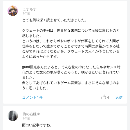
こすもす
7年前
とても興味深く読ませていただきました。
クウェートの事例は、世界的な未来について示唆に富むものと
感じました。
というのは、これからAIやロボットが仕事をしてくれて人間が
仕事をしないで生きてゆくことができて時間に余裕ができる社
会ができればどうなるかを、クウェートの人々が予言している
ように思ったからです。
gumi國光さんによると、そんな世の中になったらルネサンス時
代のような文化の華が咲くだろうと、咲かせたいと言われてい
ました。
例としてあげられているゲーム音楽は、まさにそんな感じのよ
うに思いました。
4
コメント1件
返信
俺の右腕＠
7年前
面白い記事ですね。