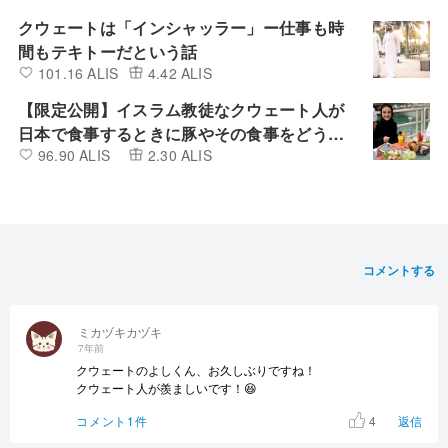
クウェートは「インシャッラー」ー仕事も時
間もテキトーだという話
101.16 ALIS
4.42 ALIS
【限定公開】イスラム教徒なクウェート人が
日本で食事するときに豚やその食事をどう考
96.90 ALIS
2.30 ALIS
えているのか
コメントする
ミカヅキカヅキ
7年前
クウェートのよしくん、お久しぶりですね！
クウェート人が羨ましいです！😆
4
コメント1件
返信