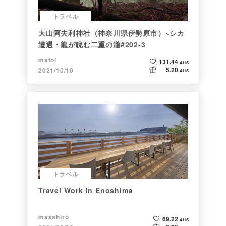
トラベル
大山阿夫利神社（神奈川県伊勢原市）~シカ
遭遇・龍が睨む二重の瀧#202-3
matol
131.44
ALIS
5.20
2021/10/10
ALIS
トラベル
Travel Work In Enoshima
masahiro
69.22
ALIS