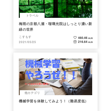
トラベル
梅雨の京都八瀬・瑠璃光院はしっとり濃い新
緑の世界
こすもす
460.46
ALIS
216.64
2021/05/25
ALIS
他カテゴリ
機械学習を体験してみよう！（難易度低）