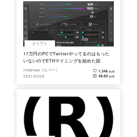
クリプト
17万円のPCでTwitterやってるのはもった
いないのでETHマイニングを始めた話
nnppnpp（んぺー）
1.34k
ALIS
46.60
2021/09/08
ALIS