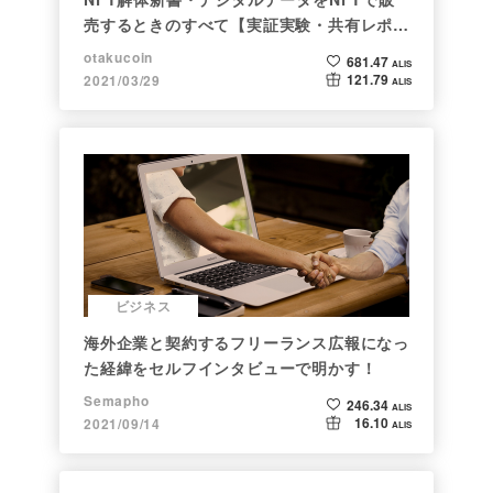
売するときのすべて【実証実験・共有レポー
ト】
otakucoin
681.47
ALIS
121.79
2021/03/29
ALIS
ビジネス
海外企業と契約するフリーランス広報になっ
た経緯をセルフインタビューで明かす！
Semapho
246.34
ALIS
16.10
2021/09/14
ALIS