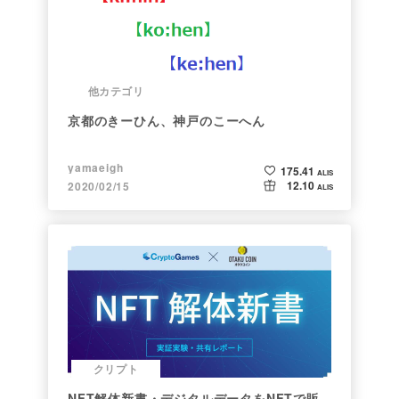
他カテゴリ
京都のきーひん、神戸のこーへん
yamaeigh
175.41
ALIS
12.10
2020/02/15
ALIS
クリプト
NFT解体新書・デジタルデータをNFTで販