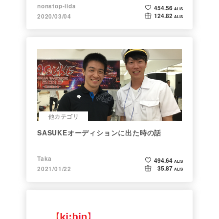
nonstop-iida
454.56
ALIS
124.82
2020/03/04
ALIS
他カテゴリ
SASUKEオーディションに出た時の話
Taka
494.64
ALIS
35.87
2021/01/22
ALIS