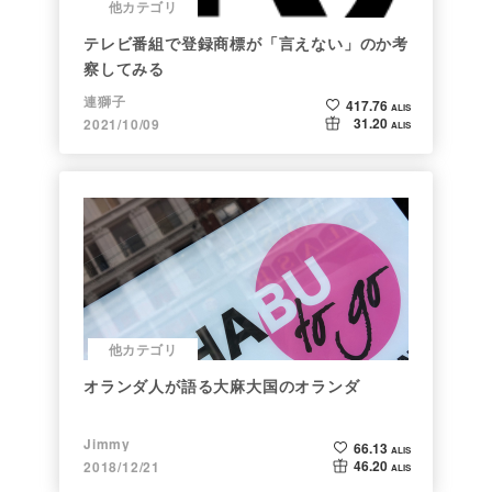
他カテゴリ
テレビ番組で登録商標が「言えない」のか考
察してみる
連獅子
417.76
ALIS
31.20
2021/10/09
ALIS
他カテゴリ
オランダ人が語る大麻大国のオランダ
Jimmy
66.13
ALIS
46.20
2018/12/21
ALIS