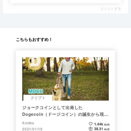
コメントする
こちらもおすすめ！
クリプト
ジョークコインとして出発した
Dogecoin（ドージコイン）の誕生から現在
まで。注目される非証券性🐶
Konbu
1.44k
ALIS
38.31
2021/01/19
ALIS