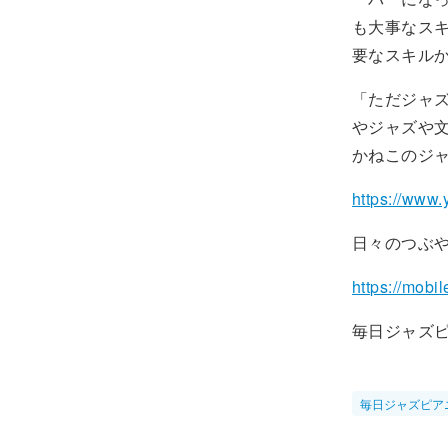
も大事なス
要なスキル
「ただジャ
やジャズや
かねこのジャズ
https://ww
日々のつぶ
https://mobi
毎日ジャズ
毎日ジャズピア