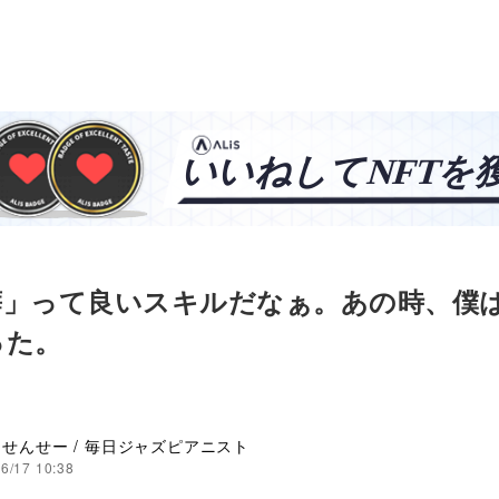
癖」って良いスキルだなぁ。あの時、僕
った。
せんせー / 毎日ジャズピアニスト
6/17 10:38