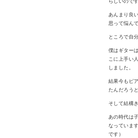
らしいので
あんまり良
思って悩ん
ところで自
僕はギター
こに上手い
しました。
結果今もピ
たんだろう
そして結構
あの時代は
なっていま
です）