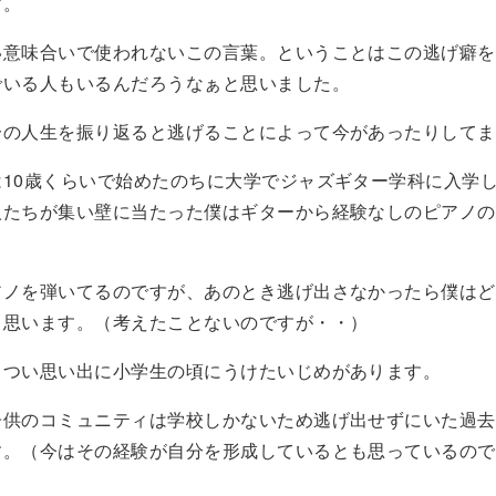
す。
い意味合いで使われないこの言葉。ということはこの逃げ癖を
でいる人もいるんだろうなぁと思いました。
分の人生を振り返ると逃げることによって今があったりしてま
は10歳くらいで始めたのちに大学でジャズギター学科に入学
人たちが集い壁に当たった僕はギターから経験なしのピアノの
アノを弾いてるのですが、あのとき逃げ出さなかったら僕はど
と思います。（考えたことないのですが・・）
きつい思い出に小学生の頃にうけたいじめがあります。
子供のコミュニティは学校しかないため逃げ出せずにいた過去
す。（今はその経験が自分を形成しているとも思っているので