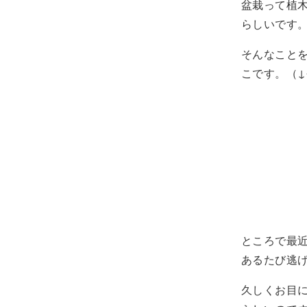
盆栽って植
らしいです
そんなこと
こです。（
ところで最
あるたび逃
久しくお目