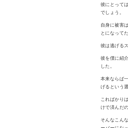
彼にとって
でしょう。
自身に被害
とになって
彼は逃げる
彼を僕に紹
した。
本来ならば
げるという
こればかり
けで済んだ
そんなこん
ーバーにな