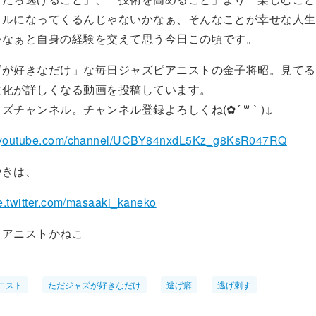
キルになってくるんじゃないかなぁ、そんなことが幸せな人生
かなぁと自身の経験を交えて思う今日この頃です。
ズが好きなだけ」な毎日ジャズピアニストの金子将昭。見てる
文化が詳しくなる動画を投稿しています。
チャンネル。チャンネル登録よろしくね(✿︎´ ꒳ ` )↓
w.youtube.com/channel/UCBY84nxdL5Kz_g8KsR047RQ
やきは、
le.twitter.com/masaaki_kaneko
ピアニストかねこ
ニスト
ただジャズが好きなだけ
逃げ癖
逃げ刺す