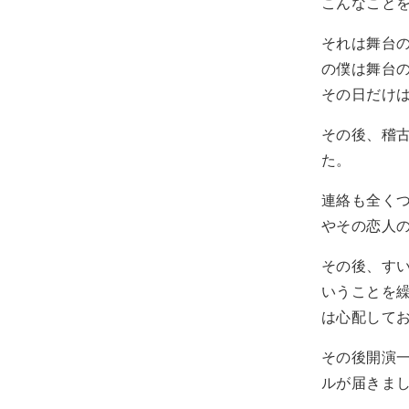
こんなこと
それは舞台
の僕は舞台
その日だけ
その後、稽
た。
連絡も全く
やその恋人
その後、す
いうことを
は心配して
その後開演
ルが届きま