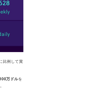
に比例して賞
100万ドル
を
。