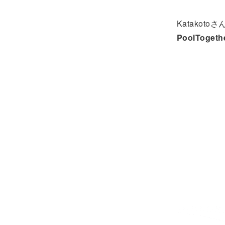
Katako
PoolTogeth