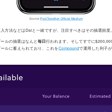
Source:
PoolTogether Official Medium
入方法などはDaiと一緒ですが、注目すべきはその抽選頻度
プールの抽選はなんと
毎日
行われます。そしてすでに$200,0
プールに蓄えられており、これを
Compound
で運用した利子