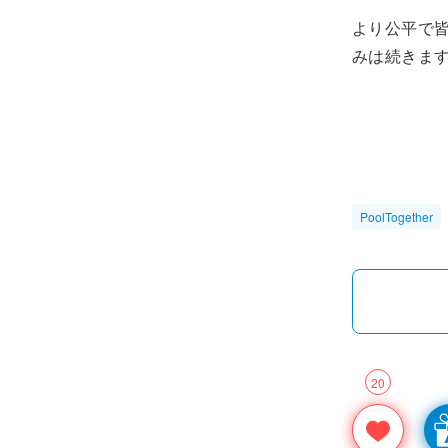
より公平で皆
みは続きま
PoolTogether
20