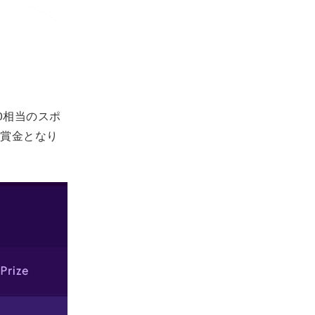
。
00相当のスポ
が賞金となり