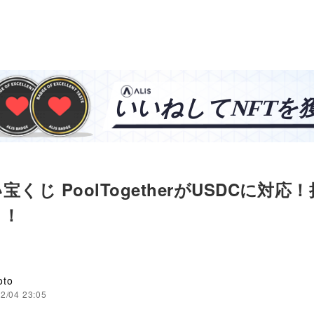
宝くじ PoolTogetherがUSDCに対応
日！
oto
2/04 23:05