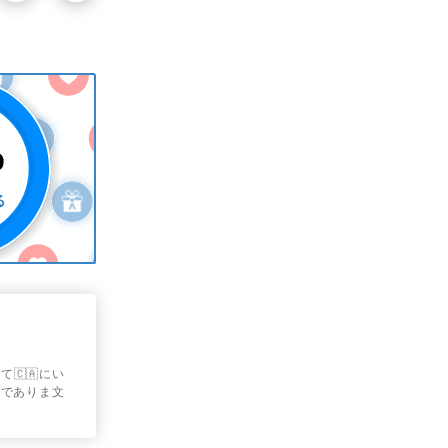
🇨🇦にい
和でありま文