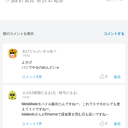
264.67 ALIS
21.47 ALIS
前のコメントを表示
コメントする
あびとらぷいきゅあー
7年前
よさげ
パソでやるのめんどいｗ
2
コメント2件
返信
エロ3.0変態だるま(元・暗号だるま)
7年前
MetaMaskモバイル版出たんですねー。これでスマホからでも使
えてイイですねー。
katakotoさんがDharmaで貸金業を営む日も近いですね～
2
コメント1件
返信