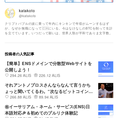
katakoto
@katakoto
クリプトバブルの波に乗って年内にキンキンで年収がムーンするはず
が、なぜか無職になって🇨🇦にいる。今はなけなしのBTCを削って生計
を立てています。いつだって願いは、世界人類が平和でありま文字数。
投稿者の人気記事
【簡単】ENSドメインで分散型Webサイトを
公開しよう！
294.26 ALIS
226.12 ALIS
それアントノプロスさんならなんて言うかち
ょっと聞いてくるわ。“次なるビットコインは
266.88 ALIS
89.94 ALIS
何か？” Vol.4
㊗イーサリアム・ネーム・サービス(ENS)日
本語対応🎉＆初めてのプルリク体験記