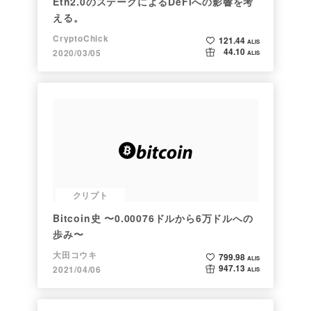
Eth2.0のステークによるDeFiへの影響を考
える。
CryptoChick
121.44
ALIS
44.10
2020/03/05
ALIS
クリプト
Bitcoin史 〜0.00076ドルから6万ドルへの
歩み〜
大田コウキ
799.98
ALIS
947.13
2021/04/06
ALIS