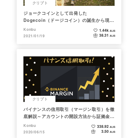
クリプト
ジョークコインとして出発した
Dogecoin（ドージコイン）の誕生から現在
まで。注目される非証券性🐶
Konbu
1.44k
ALIS
38.31
2021/01/19
ALIS
クリプト
バイナンスの信用取引（マージン取引）を徹
底解説～アカウントの開設方法から証拠金計
算例まで～
Konbu
338.92
ALIS
3.50
2020/06/15
ALIS