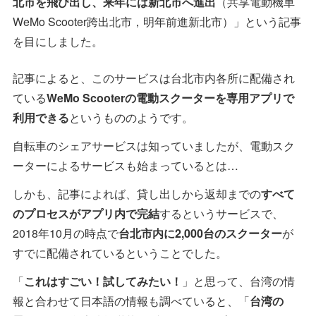
北市を飛び出し、来年には新北市へ進出
（共享電動機車
WeMo Scooter跨出北市，明年前進新北市）」という記事
を目にしました。
記事によると、このサービスは台北市内各所に配備され
ている
WeMo Scooterの電動スクーターを専用アプリで
利用できる
というもののようです。
自転車のシェアサービスは知っていましたが、電動スク
ーターによるサービスも始まっているとは…
しかも、記事によれば、貸し出しから返却までの
すべて
のプロセスがアプリ内で完結
するというサービスで、
2018年10月の時点で
台北市内に2,000台のスクーター
が
すでに配備されているということでした。
「
これはすごい！試してみたい！
」と思って、台湾の情
報と合わせて日本語の情報も調べていると、「
台湾の