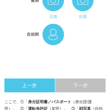
ここで、①「
身分証明書／パスポート
（身分證/護
照）」、②「
運転免許証
（駕照）」、③「
顔写真
（自拍