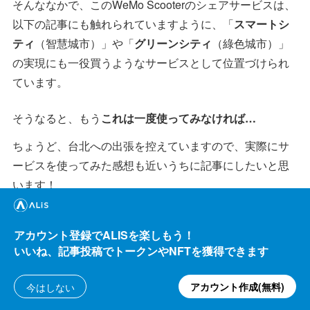
そんななかで、このWeMo Scooterのシェアサービスは、
以下の記事にも触れられていますように、「
スマートシ
ティ
（智慧城市）」や「
グリーンシティ
（綠色城市）」
の実現にも一役買うようなサービスとして位置づけられ
ています。
そうなると、もう
これは一度使ってみなければ…
ちょうど、台北への出張を控えていますので、実際にサ
ービスを使ってみた感想も近いうちに記事にしたいと思
います！
（
2019年2月4日追記
）
アカウント登録でALISを楽しもう！
実際に乗ってみました！
いいね、記事投稿でトークンやNFTを獲得できます
アカウント作成(無料)
今はしない