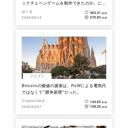
ックチェーンゲームを制作できたのか、につ
いて語ってみた
ゆうき
463.31
ALIS
270.93
2020/08/12
ALIS
クリプト
Bitcoinの価値の源泉は、PoWによる電気代
ではなくて"競争原理"だった。
CryptoChick
144.63
ALIS
159.32
2020/03/07
ALIS