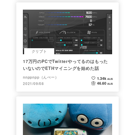
クリプト
17万円のPCでTwitterやってるのはもった
いないのでETHマイニングを始めた話
nnppnpp（んぺー）
1.34k
ALIS
46.60
2021/09/08
ALIS