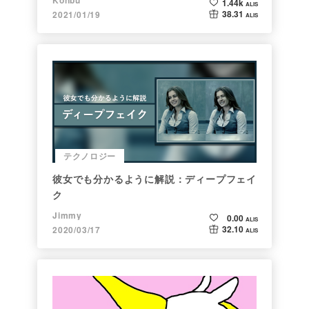
Konbu
1.44k
ALIS
38.31
2021/01/19
ALIS
テクノロジー
彼女でも分かるように解説：ディープフェイ
ク
Jimmy
0.00
ALIS
32.10
2020/03/17
ALIS