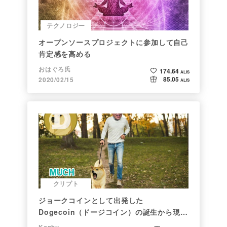
テクノロジー
オープンソースプロジェクトに参加して自己
肯定感を高める
おはぐろ氏
174.64
ALIS
85.05
2020/02/15
ALIS
クリプト
ジョークコインとして出発した
Dogecoin（ドージコイン）の誕生から現在
まで。注目される非証券性🐶