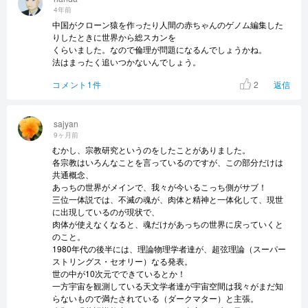
4年前
中国がクローン猿を作ったり人間の赤ちゃんのゲノム編集した
りしたときに世界から総スカンを
くらいました。なので倫理が問題になるんでしょうかね。
法はまったく追いつかないんでしょう。
2
コメント1件
返信
sajyan
9ヶ月前
むかし、宗教研究というのをしたことがありました。
各宗教はいろんなことを言っているのですが、この部分だけは
共通概念、
あっちの世界がメインで、我々が今いるこっち側がサブ！
三位一体説では、不滅の魂が、肉体と精神と一体化して、現世
に出現しているのが現状で、
肉体が使えなくなると、魂だけがあっちの世界に戻っていくと
のこと。
1980年代の後半には、理論物理学者達が、超弦理論（スーパー
ストリングス・セオリー）なる発表。
世の中が10次元でできているとか！
一方宇宙を観測している天文学者達が宇宙空間は我々がまだ知
らないもので満たされている（ダークマター）と主張。