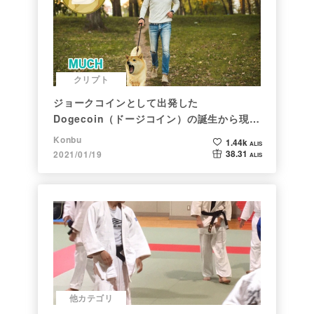
クリプト
ジョークコインとして出発した
Dogecoin（ドージコイン）の誕生から現在
まで。注目される非証券性🐶
Konbu
1.44k
ALIS
38.31
2021/01/19
ALIS
他カテゴリ