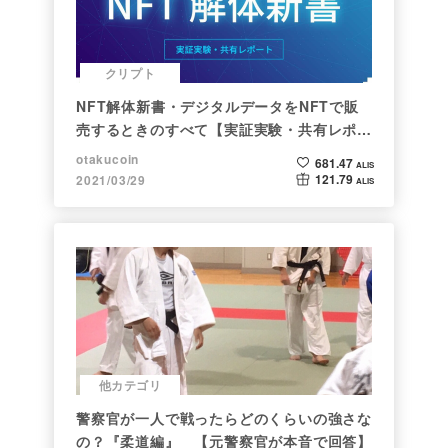
クリプト
NFT解体新書・デジタルデータをNFTで販
売するときのすべて【実証実験・共有レポー
ト】
otakucoin
681.47
ALIS
121.79
2021/03/29
ALIS
他カテゴリ
警察官が一人で戦ったらどのくらいの強さな
の？『柔道編』 【元警察官が本音で回答】