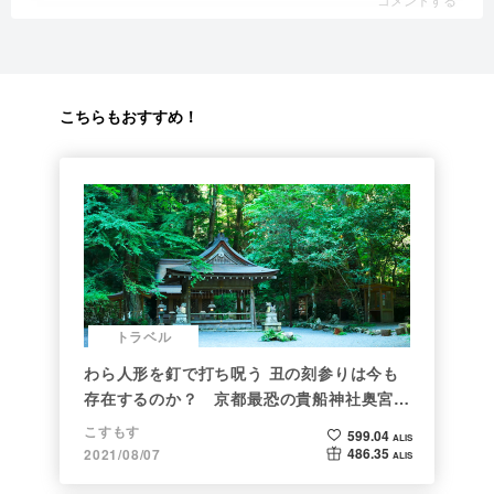
こちらもおすすめ！
トラベル
わら人形を釘で打ち呪う 丑の刻参りは今も
存在するのか？ 京都最恐の貴船神社奥宮を
調べた
こすもす
599.04
ALIS
486.35
2021/08/07
ALIS