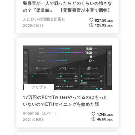
警察官が一人で戦ったらどのくらいの強さな
の？『柔道編』 【元警察官が本音で回答】
ふたひいの活動全部乗せ
827.50
ALIS
125.92
2020/05/16
ALIS
クリプト
17万円のPCでTwitterやってるのはもった
いないのでETHマイニングを始めた話
nnppnpp（んぺー）
1.34k
ALIS
46.60
2021/09/08
ALIS