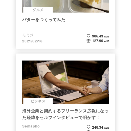
グルメ
バターをつくってみた
モミジ
906.43
ALIS
127.90
2021/02/18
ALIS
ビジネス
海外企業と契約するフリーランス広報になっ
た経緯をセルフインタビューで明かす！
Semapho
246.34
ALIS