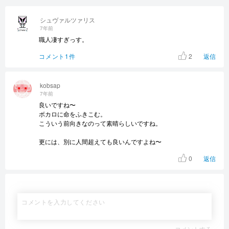
シュヴァルツァリス
7年前
職人凄すぎっす。
2
コメント1件
返信
kobsap
7年前
良いですね〜
ボカロに命をふきこむ。
こういう前向きなのって素晴らしいですね。
更には、別に人間超えても良いんですよね〜
0
返信
コメントする