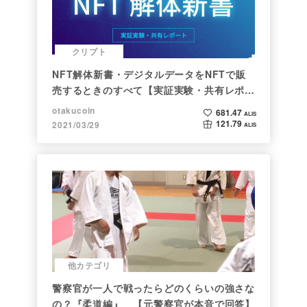
クリプト
NFT解体新書・デジタルデータをNFTで販
売するときのすべて【実証実験・共有レポー
ト】
otakucoin
681.47
ALIS
121.79
2021/03/29
ALIS
他カテゴリ
警察官が一人で戦ったらどのくらいの強さな
の？『柔道編』 【元警察官が本音で回答】