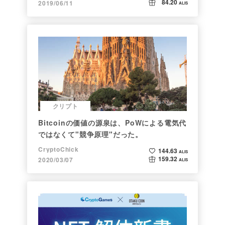
84.20
2019/06/11
ALIS
クリプト
Bitcoinの価値の源泉は、PoWによる電気代
ではなくて"競争原理"だった。
CryptoChick
144.63
ALIS
159.32
2020/03/07
ALIS