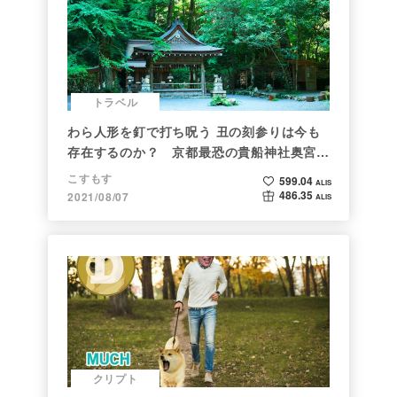
トラベル
わら人形を釘で打ち呪う 丑の刻参りは今も
存在するのか？ 京都最恐の貴船神社奥宮を
調べた
こすもす
599.04
ALIS
486.35
2021/08/07
ALIS
クリプト