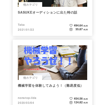
他カテゴリ
SASUKEオーディションに出た時の話
Taka
494.64
ALIS
35.87
2021/01/22
ALIS
他カテゴリ
機械学習を体験してみよう！（難易度低）
nonstop-iida
454.56
ALIS
124.82
2020/03/04
ALIS