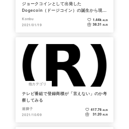
ジョークコインとして出発した
Dogecoin（ドージコイン）の誕生から現在
まで。注目される非証券性🐶
Konbu
1.44k
ALIS
38.31
2021/01/19
ALIS
他カテゴリ
テレビ番組で登録商標が「言えない」のか考
察してみる
連獅子
417.76
ALIS
31.20
2021/10/09
ALIS