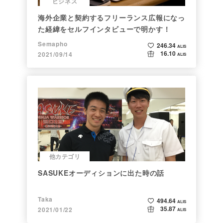
ビジネス
海外企業と契約するフリーランス広報になっ
た経緯をセルフインタビューで明かす！
Semapho
246.34
ALIS
16.10
2021/09/14
ALIS
他カテゴリ
SASUKEオーディションに出た時の話
Taka
494.64
ALIS
35.87
2021/01/22
ALIS