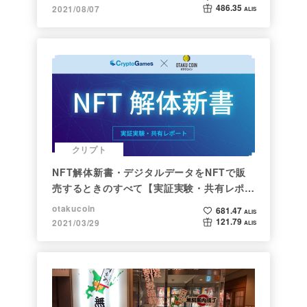
486.35
2021/08/07
ALIS
クリプト
NFT解体新書・デジタルデータをNFTで販
売するときのすべて【実証実験・共有レポー
ト】
otakucoin
681.47
ALIS
121.79
2021/03/29
ALIS