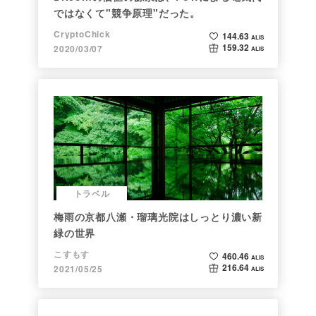
ではなくて"競争原理"だった。
CryptoChick
144.63
ALIS
159.32
2020/03/07
ALIS
トラベル
梅雨の京都八瀬・瑠璃光院はしっとり濃い新
緑の世界
こすもす
460.46
ALIS
216.64
2021/05/25
ALIS