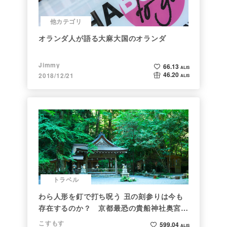
他カテゴリ
オランダ人が語る大麻大国のオランダ
Jimmy
66.13
ALIS
46.20
2018/12/21
ALIS
トラベル
わら人形を釘で打ち呪う 丑の刻参りは今も
存在するのか？ 京都最恐の貴船神社奥宮を
調べた
こすもす
599.04
ALIS