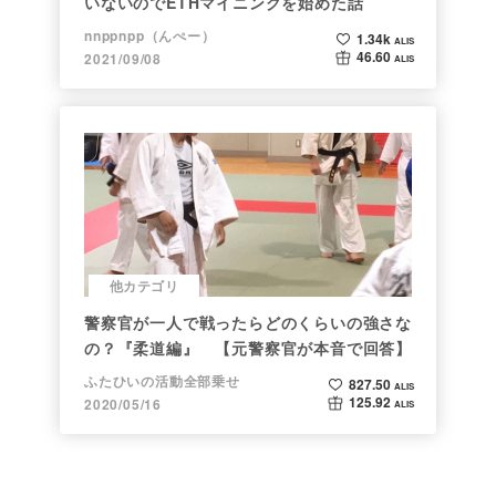
いないのでETHマイニングを始めた話
nnppnpp（んぺー）
1.34k
ALIS
46.60
2021/09/08
ALIS
他カテゴリ
警察官が一人で戦ったらどのくらいの強さな
の？『柔道編』 【元警察官が本音で回答】
ふたひいの活動全部乗せ
827.50
ALIS
125.92
2020/05/16
ALIS