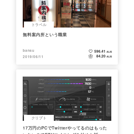
トラベル
無料案内所という職業
bansu
596.41
ALIS
84.20
2019/06/11
ALIS
クリプト
17万円のPCでTwitterやってるのはもった