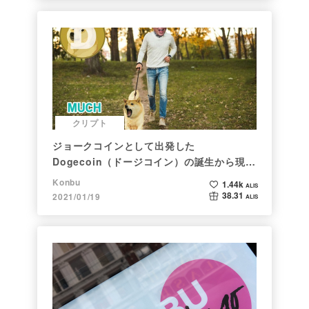
クリプト
ジョークコインとして出発した
Dogecoin（ドージコイン）の誕生から現在
まで。注目される非証券性🐶
Konbu
1.44k
ALIS
38.31
2021/01/19
ALIS