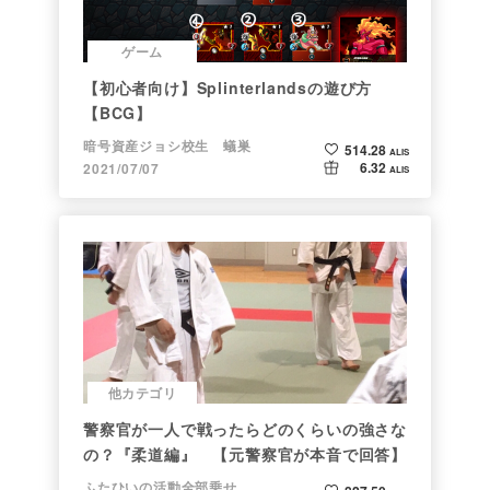
ゲーム
【初心者向け】Splinterlandsの遊び方
【BCG】
暗号資産ジョシ校生 蟻巣
514.28
ALIS
6.32
2021/07/07
ALIS
他カテゴリ
警察官が一人で戦ったらどのくらいの強さな
の？『柔道編』 【元警察官が本音で回答】
ふたひいの活動全部乗せ