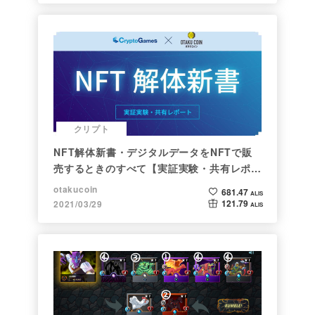
クリプト
NFT解体新書・デジタルデータをNFTで販
売するときのすべて【実証実験・共有レポー
ト】
otakucoin
681.47
ALIS
121.79
2021/03/29
ALIS