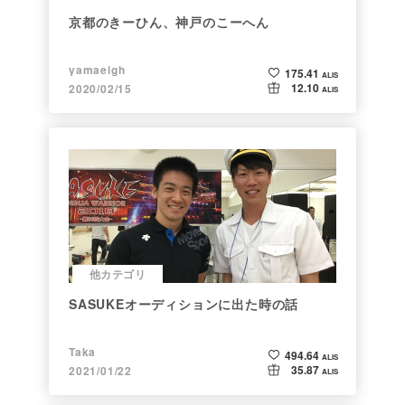
京都のきーひん、神戸のこーへん
yamaeigh
175.41
ALIS
12.10
2020/02/15
ALIS
他カテゴリ
SASUKEオーディションに出た時の話
Taka
494.64
ALIS
35.87
2021/01/22
ALIS