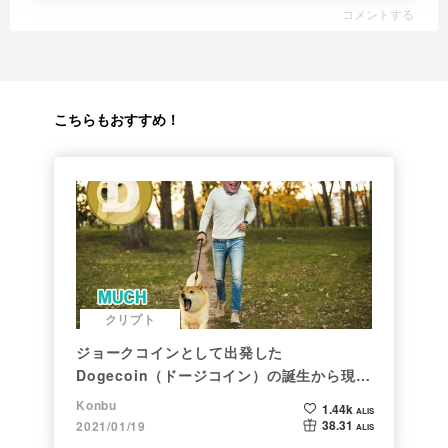
コメントする
こちらもおすすめ！
クリプト
ジョークコインとして出発した
Dogecoin（ドージコイン）の誕生から現在
まで。注目される非証券性🐶
Konbu
1.44k
ALIS
38.31
2021/01/19
ALIS