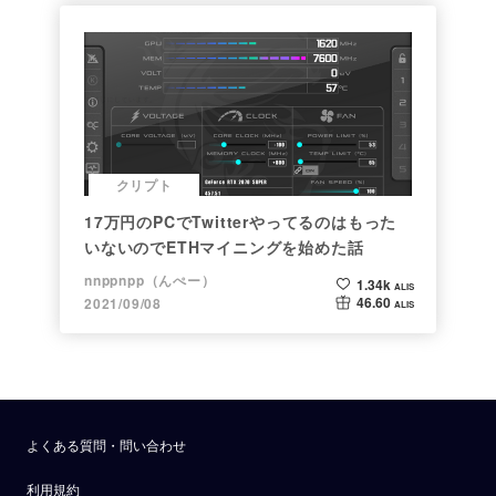
クリプト
17万円のPCでTwitterやってるのはもった
いないのでETHマイニングを始めた話
nnppnpp（んぺー）
1.34k
ALIS
46.60
2021/09/08
ALIS
よくある質問・問い合わせ
利用規約