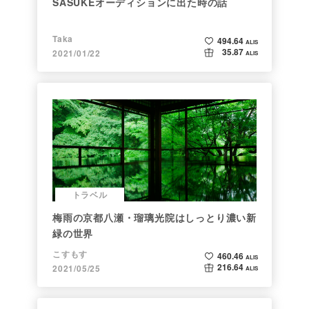
SASUKEオーディションに出た時の話
Taka
494.64
ALIS
35.87
2021/01/22
ALIS
トラベル
梅雨の京都八瀬・瑠璃光院はしっとり濃い新
緑の世界
こすもす
460.46
ALIS
216.64
2021/05/25
ALIS