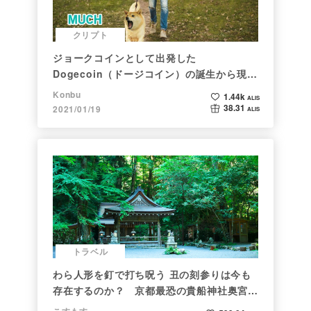
クリプト
ジョークコインとして出発した
Dogecoin（ドージコイン）の誕生から現在
まで。注目される非証券性🐶
Konbu
1.44k
ALIS
38.31
2021/01/19
ALIS
トラベル
わら人形を釘で打ち呪う 丑の刻参りは今も
存在するのか？ 京都最恐の貴船神社奥宮を
調べた
こすもす