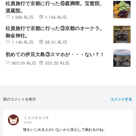
社員旅行で京都に行った⑥庭満喫。宝筐院、
退蔵院。
1.36k ALIS
1.16k ALIS
社員旅行で京都に行った③京都のオークラ。
御金神社。
1.14k ALIS
28.31 ALIS
初めての伊豆大島③スマホが・・・ない？！
965.09 ALIS
353.50 ALIS
前のコメントを表示
コメントする
ミカヅキカヅキ
5年前
猫をいじめる人がいないから安心して眠れるのね。