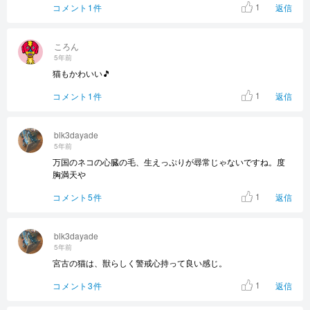
1
コメント1件
返信
ころん
5年前
猫もかわいい🎵
1
コメント1件
返信
blk3dayade
5年前
万国のネコの心臓の毛、生えっぷりが尋常じゃないですね。度
胸満天や
1
コメント5件
返信
blk3dayade
5年前
宮古の猫は、獣らしく警戒心持って良い感じ。
1
コメント3件
返信