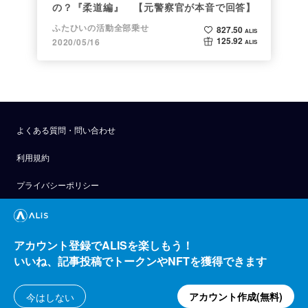
の？『柔道編』 【元警察官が本音で回答】
ふたひいの活動全部乗せ
827.50
ALIS
125.92
2020/05/16
ALIS
よくある質問・問い合わせ
利用規約
プライバシーポリシー
公式アナウンス
技術ブログ
アカウント登録でALISを楽しもう！
いいね、記事投稿でトークンやNFTを獲得できます
API
運営会社
アカウント作成(無料)
今はしない