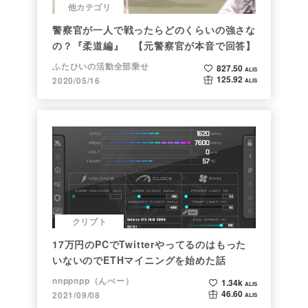
他カテゴリ
警察官が一人で戦ったらどのくらいの強さな
の？『柔道編』 【元警察官が本音で回答】
ふたひいの活動全部乗せ
827.50
ALIS
125.92
2020/05/16
ALIS
クリプト
17万円のPCでTwitterやってるのはもった
いないのでETHマイニングを始めた話
nnppnpp（んぺー）
1.34k
ALIS
46.60
2021/09/08
ALIS