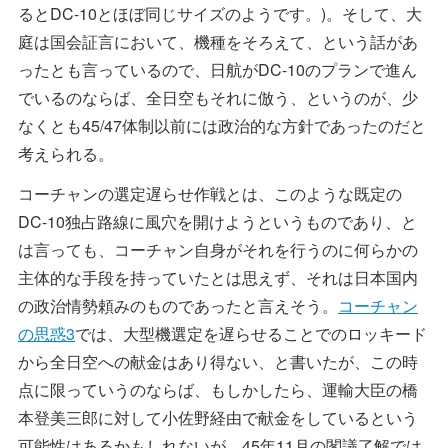
るとDC-10とほぼ同じサイズのようです。)。そして、大
庭は国会証言において、機種をそろえて、という話があ
ったとも言っているので、日航がDC-10のプランで進ん
でいるのならば、全日空もそれに倣う、というのが、少
なくとも45/47体制以前には政治的な方針であったのだと
考えられる。
コーチャンの選定遅らせ作戦とは、このような既定の
DC-10独占路線に風穴を開けようというものであり、と
は言っても、コーチャン自身がそれを行うのに何らかの
主体的な手段を持っていたとは思えず、それは日本国内
の政治情勢頼みのものであったと言えそう。
コーチャン
の思惑3
では、大型機選定を遅らせることでのロッキード
から全日空への献金はあり得ない、と書いたが、この時
点に限っていうのならば、もしかしたら、運輸大臣の橋
本登美三郎に対して小佐野経由で献金をしているという
可能性はあるかもしれないが、45年11月の閣議了解では