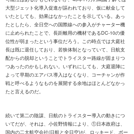
大型ジェット化導入促進が謳われており、仮に献金して
いたとしても、効果はなかったことを示している。あっ
たとしたら、全日空への国際線への参入がチャーター機
に止められたことで、長距離用の機材であるDC-10の優
位性が弱まったという事位だろう。この時点では大庭社
長は既に退任しており、若狭体制となっていて、日航支
配からの脱却ということでトライスター路線が固まりつ
つあったのかもしれない。いずれにしても、大庭退陣に
よって早期のエアバス導入はなくなり、コーチャンが作
戦と呼べるようなものを展開する余地はほとんどなかっ
たと言えるのだ。
続いて第二の陰謀、日航のトライスター導入の動きにつ
いてだが、それは、小佐野情報により、①日本政府は、
国内の二大航空会社(日航と全日空)が、ロッキード、ボー