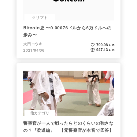
クリプト
Bitcoin史 〜0.00076ドルから6万ドルへの
歩み〜
大田コウキ
799.98
ALIS
947.13
2021/04/06
ALIS
他カテゴリ
警察官が一人で戦ったらどのくらいの強さな
の？『柔道編』 【元警察官が本音で回答】