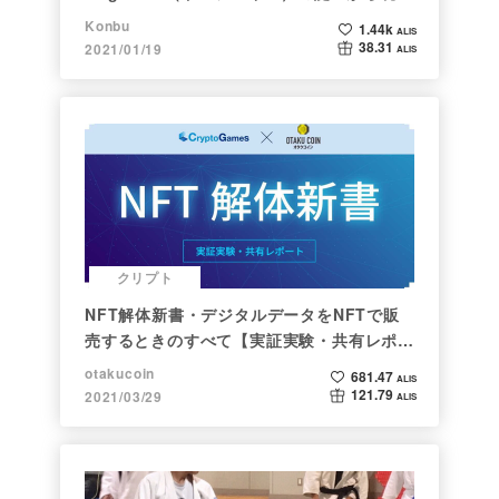
まで。注目される非証券性🐶
Konbu
1.44k
ALIS
38.31
2021/01/19
ALIS
クリプト
NFT解体新書・デジタルデータをNFTで販
売するときのすべて【実証実験・共有レポー
ト】
otakucoin
681.47
ALIS
121.79
2021/03/29
ALIS