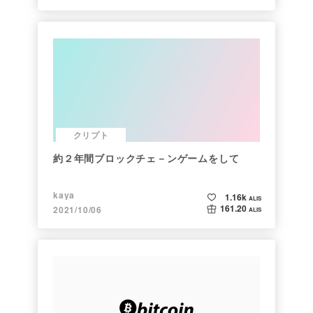
クリプト
約２年間ブロックチェ－ンゲームをして
kaya
1.16k
ALIS
161.20
2021/10/06
ALIS