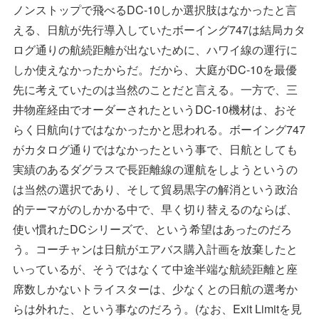
ノンストップで飛べるDC-10しか選択肢はなかったと言
える、日航が先行導入していたボーイング747は結局カタ
ログ通りの航続距離が出ないために、ハワイ線の運行に
しか使えなかったからだ。だから、大庭がDC-10を最優
先に考えていたのは当然のことだと言える。一方で、三
井物産経由でオーダーされたというDC-10機材は、おそ
らく日航向けではなかったかと思われる。ボーイング747
がカタログ通りではなかったという事で、日航としても
実績のあるダグラスで長距離線の運航をしようというの
は当然の選択であり、そして貿易黒字の解消という政治
的テーマがのしかかる中で、早く切り替えるのならば、
使い慣れたDCシリーズで、という希望はあったのだろ
う。コーチャンは日航がエアバス購入計画を放棄したと
いっているが、そうではなくて中途半端な航続距離と座
席数しかないトライスターは、少なくとの日航の選考か
らは外れた、という事なのだろう。(なお、Exit Limitを見