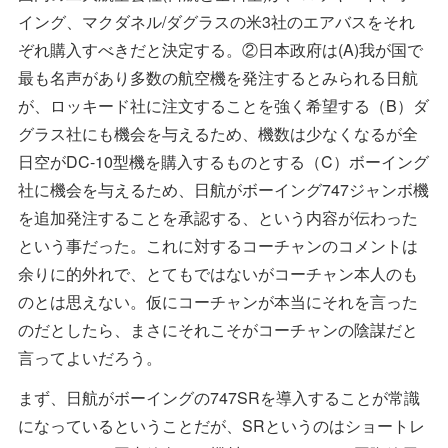
イング、マクダネル/ダグラスの米3社のエアバスをそれ
ぞれ購入すべきだと決定する。②日本政府は(A)我が国で
最も名声があり多数の航空機を発注するとみられる日航
が、ロッキード社に注文することを強く希望する（B）ダ
グラス社にも機会を与えるため、機数は少なくなるが全
日空がDC-10型機を購入するものとする（C）ボーイング
社に機会を与えるため、日航がボーイング747ジャンボ機
を追加発注することを承認する、という内容が伝わった
という事だった。これに対するコーチャンのコメントは
余りに的外れで、とてもではないがコーチャン本人のも
のとは思えない。仮にコーチャンが本当にそれを言った
のだとしたら、まさにそれこそがコーチャンの陰謀だと
言ってよいだろう。
まず、日航がボーイングの747SRを導入することが常識
になっているということだが、SRというのはショートレ