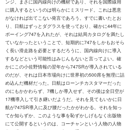
ンジ、まさに国内線向けの機材であり、それを国際線用
に購入するというのは明らかにミスリード。これは悪意
がなければ出てこない発言であろう。すでに書いたとお
り、日航はずっとダグラスを使っており、確かに44年に
ボーイング747を入れたが、それは結局カタログを満たし
ていなかったということで、短期的に747をしかもおそら
く長い滑走路を必要とするだろうに、国内線向けに導入
するなどという可能性はみじんもないと言ってよい。確
かにこの小佐野情報の翌年から747SRが導入されている
のだが、それは日本市場向けに世界初の500席を無理に詰
め込んだ機材だった。日航はローンチカスタマーだった
のにもかかわらず、7機しか導入せず、その後は全日空が
17機導入して引き継いだようだ。それを見てもいかに日
航が747SR導入に及び腰だったかがわかる。それを知っ
てか知らずか、このような事を恥ずかしげもなく出版物
にて公開するというのは、コーチャンという人物の人物