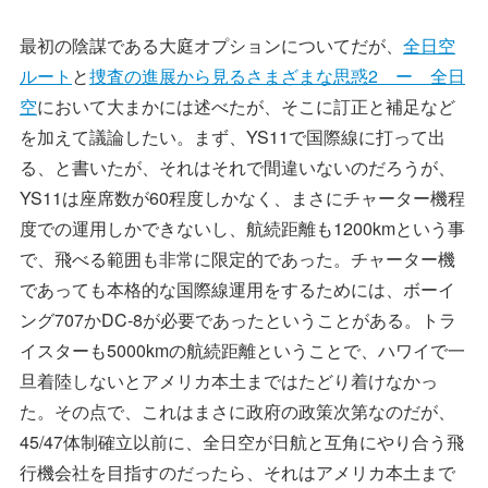
最初の陰謀である大庭オプションについてだが、
全日空
ルート
と
捜査の進展から見るさまざまな思惑2 ー 全日
空
において大まかには述べたが、そこに訂正と補足など
を加えて議論したい。まず、YS11で国際線に打って出
る、と書いたが、それはそれで間違いないのだろうが、
YS11は座席数が60程度しかなく、まさにチャーター機程
度での運用しかできないし、航続距離も1200kmという事
で、飛べる範囲も非常に限定的であった。チャーター機
であっても本格的な国際線運用をするためには、ボーイ
ング707かDC-8が必要であったということがある。トラ
イスターも5000kmの航続距離ということで、ハワイで一
旦着陸しないとアメリカ本土まではたどり着けなかっ
た。その点で、これはまさに政府の政策次第なのだが、
45/47体制確立以前に、全日空が日航と互角にやり合う飛
行機会社を目指すのだったら、それはアメリカ本土まで