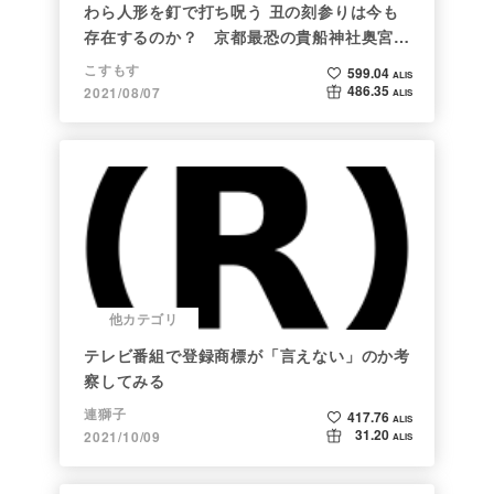
わら人形を釘で打ち呪う 丑の刻参りは今も
存在するのか？ 京都最恐の貴船神社奥宮を
調べた
こすもす
599.04
ALIS
486.35
2021/08/07
ALIS
他カテゴリ
テレビ番組で登録商標が「言えない」のか考
察してみる
連獅子
417.76
ALIS
31.20
2021/10/09
ALIS