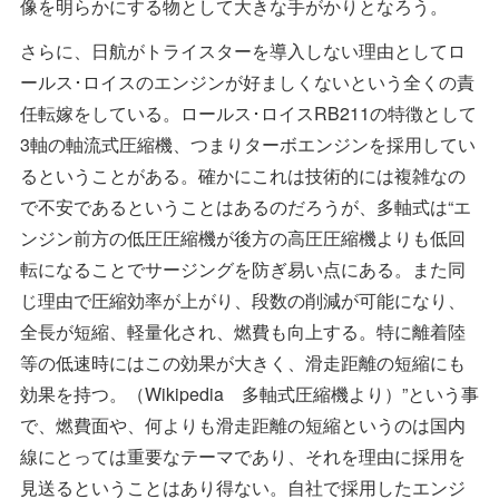
像を明らかにする物として大きな手がかりとなろう。
さらに、日航がトライスターを導入しない理由としてロ
ールス･ロイスのエンジンが好ましくないという全くの責
任転嫁をしている。ロールス･ロイスRB211の特徴として
3軸の軸流式圧縮機、つまりターボエンジンを採用してい
るということがある。確かにこれは技術的には複雑なの
で不安であるということはあるのだろうが、多軸式は“エ
ンジン前方の低圧圧縮機が後方の高圧圧縮機よりも低回
転になることでサージングを防ぎ易い点にある。また同
じ理由で圧縮効率が上がり、段数の削減が可能になり、
全長が短縮、軽量化され、燃費も向上する。特に離着陸
等の低速時にはこの効果が大きく、滑走距離の短縮にも
効果を持つ。（Wikipedia 多軸式圧縮機より）”という事
で、燃費面や、何よりも滑走距離の短縮というのは国内
線にとっては重要なテーマであり、それを理由に採用を
見送るということはあり得ない。自社で採用したエンジ