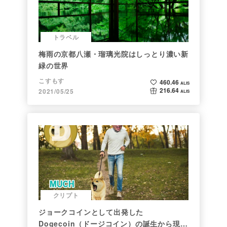
トラベル
梅雨の京都八瀬・瑠璃光院はしっとり濃い新
緑の世界
こすもす
460.46
ALIS
216.64
2021/05/25
ALIS
クリプト
ジョークコインとして出発した
Dogecoin（ドージコイン）の誕生から現在