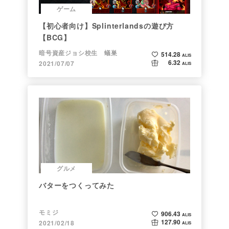
ゲーム
【初心者向け】Splinterlandsの遊び方
【BCG】
暗号資産ジョシ校生 蟻巣
514.28
ALIS
6.32
2021/07/07
ALIS
グルメ
バターをつくってみた
モミジ
906.43
ALIS
127.90
2021/02/18
ALIS