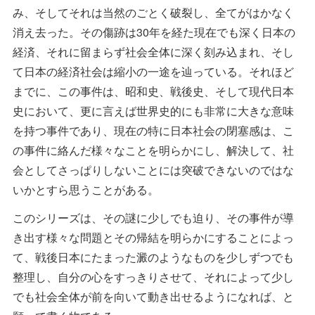
み、そしてそれは当然のごとく破裂し、全てがはかなく
消え去った。その傷跡は30年を経た現在でも深く日本の
経済、それに留まらず社会全体に深く刻み込まれ、そし
て日本の経済社会は縮小の一途を辿っている。それほど
までに、この事件は、昭和史、戦後史、そして現代日本
史において、更に言えば世界史的にも非常に大きな意味
を持つ事件であり、現在の特に日本社会の閉塞感は、こ
の事件に絡んだ様々なことを明らかにし、解決して、社
会としてさっぱりしないことには突破できないのではな
いかとすら思うことがある。
このシリーズは、その謎に少しでも迫り、その事件が導
き出す様々な問題とその帰結を明らかにすることによっ
て、戦後日本にたまった澱のようなものを少しずつでも
整理し、自分の心をすっきりさせて、それによって少し
でも社会全体が前を向いて動き出せるようになれば、と