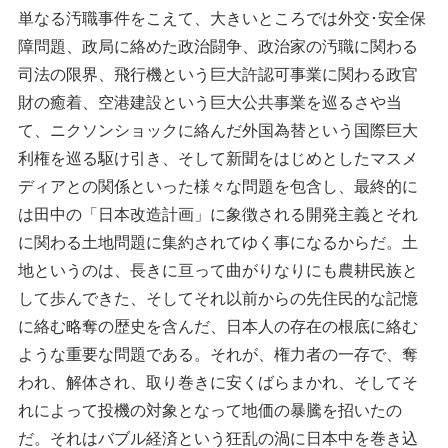
単なる汚職事件をこえて、大きいところでは外交･安全保
障問題、政局に絡めた政治闘争、政治家の汚職に関わる
司法の限界、飛行機という巨大許認可事業に関わる政官
財の癒着、空港建設という巨大公共事業を巡るさや当
て、ニクソンショックに絡んだ外国為替という国際巨大
利権を巡る駆け引き、そして新聞をはじめとしたマスメ
ディアとの関係といった様々な問題を包含し、最終的に
は田中の「日本改造計画」に象徴される開発主義とそれ
に関わる土地問題に集約されてゆく事になるからだ。土
地というのは、長きに亘って曲がりなりにも農耕民族と
して歩んできた、そしてそれ以前からの先住民的な記憶
に絡む略奪の歴史を含んだ、日本人の存在の根底に絡む
ような重要な問題である。それが、権力者の一存で、奪
われ、解体され、取り巻きに安くばらまかれ、そしてそ
れによって投機の対象となって地価の暴騰を招いたの
だ。それはバブル経済という狂乱の渦に日本中を巻き込