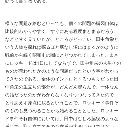
願って書く物である。
様々な問題が絡むといっても、個々の問題の構図自体は
比較的わかりやすく、すぐにある程度まとまるだろう、
などと甘く見ていたが、ところがどっこい、田中角栄と
いう人物を探れば探るほど底なし沼にはまるかのように
戦前から続く昭和史の闇にとりつかれてしまった。まさ
にロッキードは1日にしてならずで、田中角栄の人生その
ものが問われたかのような問題だったという事がわかっ
てきたのである。全体のイントロとするつもりだった田
中角栄の生立ちの部分が、どんどん膨らんで、一体なん
の話だったのかがわからなくなりつつなってきたので、
とりあえず原点に戻るということで、ロッキード事件そ
のものも見つめることから始めることとした。ロッキー
ド事件それ自体においては、田中はむしろ脇役のような
感じで、取り立ててその存在感が大きいわけではない。