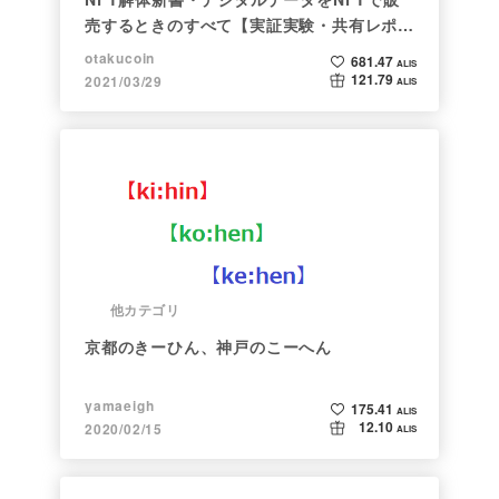
売するときのすべて【実証実験・共有レポー
ト】
otakucoin
681.47
ALIS
121.79
2021/03/29
ALIS
他カテゴリ
京都のきーひん、神戸のこーへん
yamaeigh
175.41
ALIS
12.10
2020/02/15
ALIS