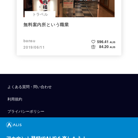
トラベル
無料案内所という職業
bansu
596.41
ALIS
84.20
2019/06/11
ALIS
よくある質問・問い合わせ
利用規約
プライバシーポリシー
公式アナウンス
技術ブログ