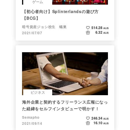
ゲーム
【初心者向け】Splinterlandsの遊び方
【BCG】
暗号資産ジョシ校生 蟻巣
514.28
ALIS
6.32
2021/07/07
ALIS
ビジネス
海外企業と契約するフリーランス広報になっ
た経緯をセルフインタビューで明かす！
Semapho
246.34
ALIS
16.10
2021/09/14
ALIS