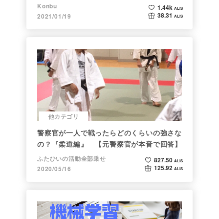
まで。注目される非証券性🐶
Konbu
1.44k
ALIS
38.31
2021/01/19
ALIS
他カテゴリ
警察官が一人で戦ったらどのくらいの強さな
の？『柔道編』 【元警察官が本音で回答】
ふたひいの活動全部乗せ
827.50
ALIS
125.92
2020/05/16
ALIS