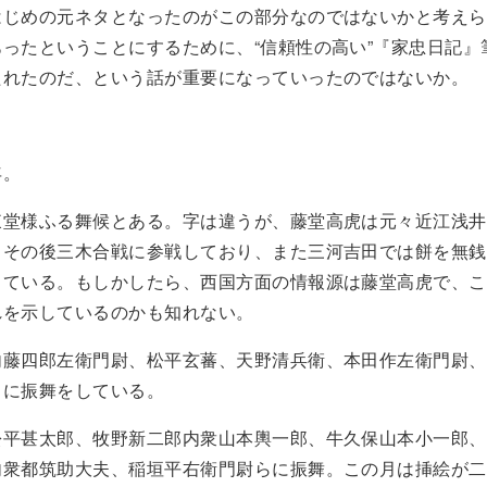
はじめの元ネタとなったのがこの部分なのではないかと考えら
ったということにするために、“信頼性の高い”『家忠日記』
たれたのだ、という話が重要になっていったのではないか。
年。
東堂様ふる舞候とある。字は違うが、藤堂高虎は元々近江浅井
、その後三木合戦に参戦しており、また三河吉田では餅を無銭
っている。もしかしたら、西国方面の情報源は藤堂高虎で、こ
れを示しているのかも知れない。
内藤四郎左衛門尉、松平玄蕃、天野清兵衛、本田作左衛門尉、
々に振舞をしている。
松平甚太郎、牧野新二郎内衆山本輿一郎、牛久保山本小一郎、
内衆都筑助大夫、稲垣平右衛門尉らに振舞。この月は挿絵が二