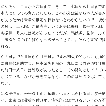
挿絵があり、二日から六日まで、そして十七日から廿日まで原
の本人にとっての覚だとしたら、この部分は後から本人が書き
何があったかは筆者の推定を行わないとわからないので、後か
この月は、三光院、崇福寺寺というお寺に振舞、松平權兵尉、
にも振舞、月末には戦があったようだが、馬伏塚、見付、ふく
川、濱松と点でばらばらな地名が出てきて、おそらく事実では
われる。
から四日までと廿日から廿三日まで原本闕失でどちらにも挿絵
日に東條都筑助大夫、原本闕失直前の十九日には竹谷備後守殿
また前日十八日には連歌があったとし、その発句として「てい
名が出ている。なぜか家忠ではなく、この名はその後も出てく
らない。
初に松平伊豆、松平孫十郎に振舞。七日と見られる日に濱松殿
うか。家康には敬称を付けず、濱松殿には付けるというのが不