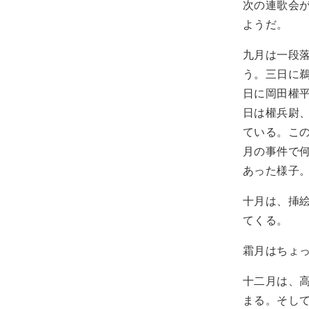
次の連歌会
ようだ。
九月は一段
う。三日に
日に岡田權
日は權兵尉
ている。こ
月の事件で
あった様子
十月は、挿
てくる。
霜月はちょ
十二月は、
まる。そし