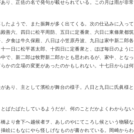
があり、正佐の名で発句が載せられている。この月は雨が非常
落したようで、また振舞が多く出てくる。次の仕込みに入って
鵜殿善六、四日に松平周防、五日に定番衆、六日に東條衆都筑
平、夕食は牛久保殿、八日は小笠原丹波、九日は家中新二郎各
、十一日に松平甚太郎、十四日に定番衆と、ほぼ毎日のように
の中で、新二郎は牧野新二郎かとも思われるが、家中、となっ
何らかの立場の変更があったのかもしれない。十七日からは何
。
絵があり、主として濱松が舞台の様子。八日と九日に氏眞様と
っとばたばたしているようだが、何のことだかよくわからない
高橋より會下へ越候者ヲ、あしのやにてころし候という物騒な
て挿絵にもなにやら怪しげなものが書かれている。岡崎からわ