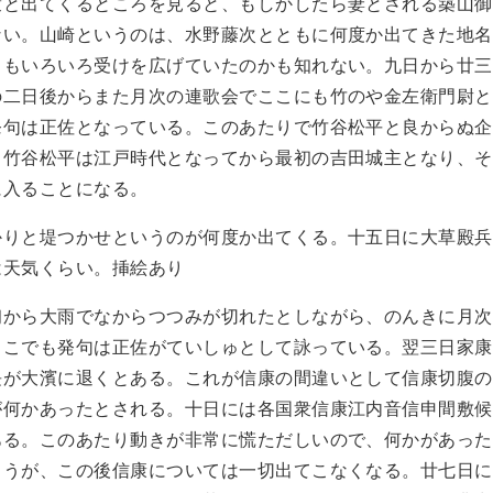
衆と出てくるところを見ると、もしかしたら妻とされる築山御
ない。山崎というのは、水野藤次とともに何度か出てきた地名
自もいろいろ受けを広げていたのかも知れない。九日から廿三
の二日後からまた月次の連歌会でここにも竹のや金左衛門尉と
発句は正佐となっている。このあたりで竹谷松平と良からぬ企
。竹谷松平は江戸時代となってから最初の吉田城主となり、そ
に入ることになる。
かりと堤つかせというのが何度か出てくる。十五日に大草殿兵
は天気くらい。挿絵あり
初から大雨でなからつつみが切れたとしながら、のんきに月次
ここでも発句は正佐がていしゅとして詠っている。翌三日家康
長が大濱に退くとある。これが信康の間違いとして信康切腹の
が何かあったとされる。十日には各国衆信康江内音信申間敷候
ある。このあたり動きが非常に慌ただしいので、何かがあった
ろうが、この後信康については一切出てこなくなる。廿七日に