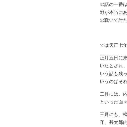
の話の一番
戦が本当にあ
の戦いで討
では天正七
正月五日に
いたとされ
いう話も残
いうのはそ
二月には、
といった面
三月にも、
守、甚太郎