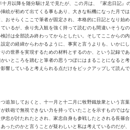
年十月以降を随分駆け足で見たが、この月は、『家忠日記』
の挿絵が初めて出てくる事もあり、大きな転機になった月では
は、おそらくここで筆者が固定され、本格的に日記となり始め
しているが、余り先入観を強く持って読むのも間違いそうなの
の検討は全部読み終わってからとしたい。そしてここからの内
た設定の経緯からわかるように、事実と言うよりも、いかにし
おりの世界を実現するための材料とするのか、という記録であ
細かいところを踏むと筆者の思うつぼにはまることになると考
で影響していると考えられる点だけをピックアップして読んで
一つ追加しておくと、十一月と十二月に牧野鐵放衆という言葉
方が鉄砲で無視できない力を持っていたことを示すものではな
父伊忠が討たれたとされ、家忠自身も参戦したとされる長篠合
にあったのかと言うことが疑わしいと私は考えているのだが、