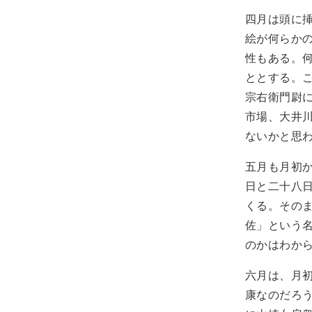
四月は頭に
絵が何らか
性もある。
ととする。
宗右衛門尉
市場、大井
ないかと思
五月も月初
日と二十八
くる。その
佐」という
のかはわか
六月は、月
康なのだろ