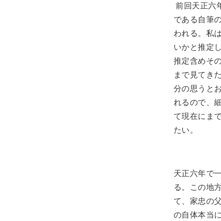
前回天正六
である自筆
われる。私
いかと推定
推定含めそ
まで見てき
分の思うと
れるので、
て現在にま
たい。
天正六年で
る。この地
て、家忠の
の自体本当