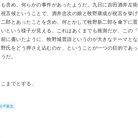
事も含め、何らかの事件があったようだ。九日に吉田酒井左衛
江祝言候ということで、酒井忠次の娘と牧野康成が祝言を挙げ
新二郎とあったことを含め、何とかして牧野新二郎を傘下に置
たいという様子が見える。これはあくまでも推測だが、この『
、前に書いたように、牧野城普請というのが大きなテーマとな
牧野氏をどう押さえ込むのか、ということが一つの目的であっ
ようだ。
ここまでとする。
松平家忠