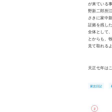
が来ている
野新二郎所
さきに家中
証拠を残し
全体として
とからも、
見て取れる
天正七年は
家忠日記
2