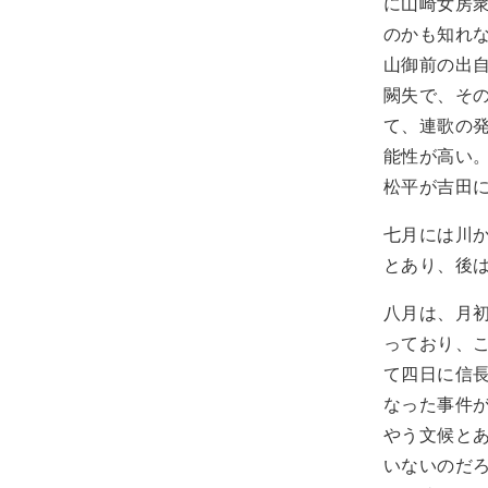
に山崎女房
のかも知れ
山御前の出
闕失で、そ
て、連歌の
能性が高い
松平が吉田
七月には川
とあり、後
八月は、月
っており、
て四日に信
なった事件
やう文候と
いないのだ