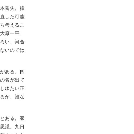
本闕失。挿
直した可能
ら考えるこ
大原一平、
ろい、河合
ないのでは
がある。四
の名が出て
しゆたい正
るが、誰な
とある。家
思議。九日