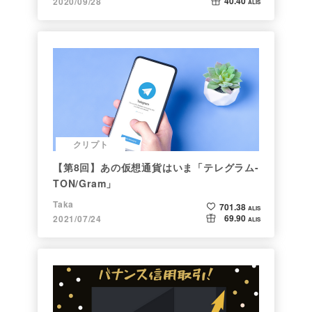
40.40
2020/09/28
ALIS
クリプト
【第8回】あの仮想通貨はいま「テレグラム-
TON/Gram」
Taka
701.38
ALIS
69.90
2021/07/24
ALIS