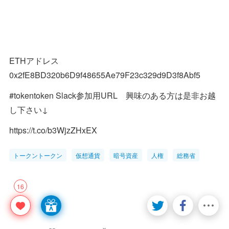
ETHアドレス
0x2fE8BD320b6D9f48655Ae79F23c329d9D3f8Abf5
#tokentoken Slack参加用URL 興味のある方は是非お越
し下さい↓
https://t.co/b3WjzZHxEX
トークントークン
仮想通貨
暗号資産
人権
総務省
16