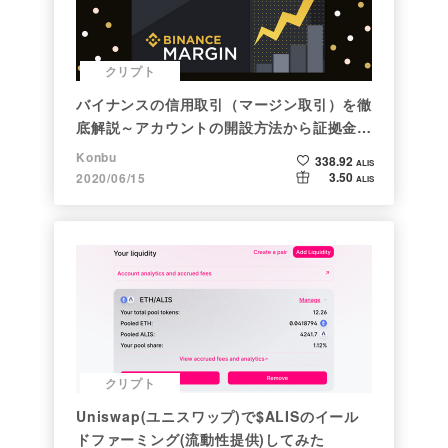
クリプト
バイナンスの信用取引（マージン取引）を徹
底解説～アカウントの開設方法から証拠金計
算例まで～
Konbu
338.92
ALIS
3.50
2020/06/15
ALIS
クリプト
Uniswap(ユニスワップ)で$ALISのイール
ドファーミング(流動性提供)してみた