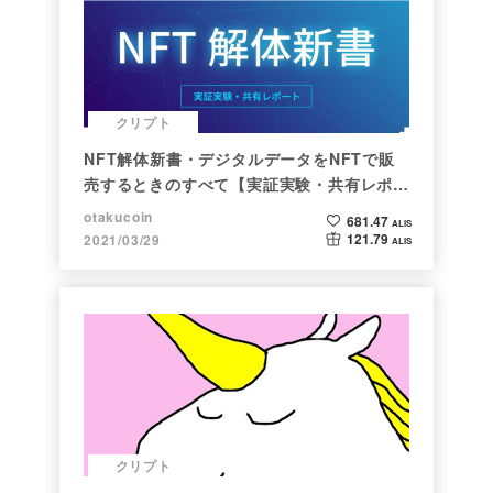
クリプト
NFT解体新書・デジタルデータをNFTで販
売するときのすべて【実証実験・共有レポー
ト】
otakucoin
681.47
ALIS
121.79
2021/03/29
ALIS
クリプト