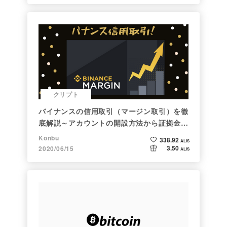
クリプト
バイナンスの信用取引（マージン取引）を徹
底解説～アカウントの開設方法から証拠金計
算例まで～
Konbu
338.92
ALIS
3.50
2020/06/15
ALIS