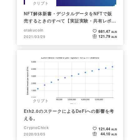
クリプト
NFT解体新書・デジタルデータをNFTで販
売するときのすべて【実証実験・共有レポー
ト】
otakucoin
681.47
ALIS
121.79
2021/03/29
ALIS
クリプト
Eth2.0のステークによるDeFiへの影響を考
える。
CryptoChick
121.44
ALIS
44.10
2020/03/05
ALIS