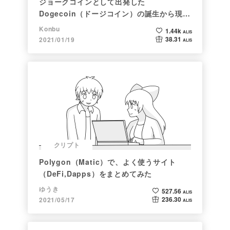
ジョークコインとして出発した
Dogecoin（ドージコイン）の誕生から現在
まで。注目される非証券性🐶
Konbu
1.44k
ALIS
38.31
2021/01/19
ALIS
クリプト
Polygon（Matic）で、よく使うサイト
（DeFi,Dapps）をまとめてみた
ゆうき
527.56
ALIS
236.30
2021/05/17
ALIS