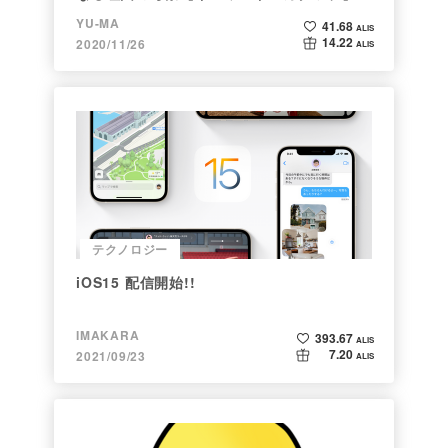
後編＞
YU-MA
41.68
ALIS
14.22
2020/11/26
ALIS
テクノロジー
iOS15 配信開始!!
IMAKARA
393.67
ALIS
7.20
2021/09/23
ALIS