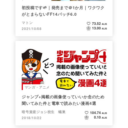
初投稿です🌱｜発売まで＠1か月｜ワクワク
がとまらないFF14パッチ6.0
マトン
73.52
ALIS
13.00
2021/10/08
ALIS
マンガ・アニメ
ジャンプ+掲載の画像使っていいか念のため
聞いてみた件と電車で読みたい漫画4選
暗号資産ジョシ校生 蟻巣
104.74
ALIS
0.10
2018/10/22
ALIS