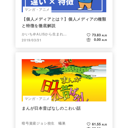
マンガ・アニメ
【個人メディアとは？】個人メディアの種類
と特徴を徹底解説
かいち＠ALISから生まれた漫画家
73.83
ALIS
0.00
2019/03/31
ALIS
マンガ・アニメ
まんが日本昔ばなしのこわい話
暗号資産ジョシ校生 蟻巣
61.55
ALIS