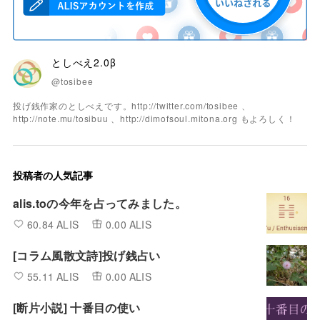
としべえ2.0β
@tosibee
投げ銭作家のとしべえです。http://twitter.com/tosibee 、
http://note.mu/tosibuu 、http://dimofsoul.mitona.org もよろしく！
投稿者の人気記事
alis.toの今年を占ってみました。
60.84 ALIS
0.00 ALIS
[コラム風散文詩]投げ銭占い
55.11 ALIS
0.00 ALIS
[断片小説] 十番目の使い