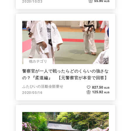
55.90
2020/10/23
ALIS
他カテゴリ
警察官が一人で戦ったらどのくらいの強さな
の？『柔道編』 【元警察官が本音で回答】
ふたひいの活動全部乗せ
827.50
ALIS
125.92
2020/05/16
ALIS