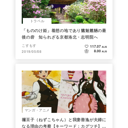
トラベル
「もののけ姫」着想の地であり魑魅魍魎の最
後の砦 知られざる京都洛北・志明院へ
こすもす
117.07
ALIS
8.00
2019/05/08
ALIS
マンガ・アニメ
禰豆子（ねずこちゃん）と我妻善逸が夫婦に
なる理由の考察【キーワード：カグツチ】＜