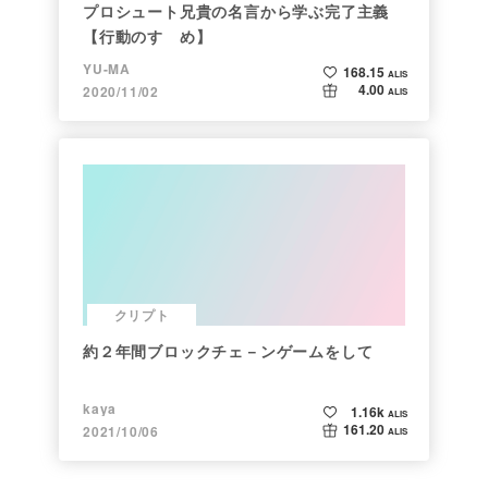
プロシュート兄貴の名言から学ぶ完了主義
【行動のすゝめ】
YU-MA
168.15
ALIS
4.00
2020/11/02
ALIS
クリプト
約２年間ブロックチェ－ンゲームをして
kaya
1.16k
ALIS
161.20
2021/10/06
ALIS