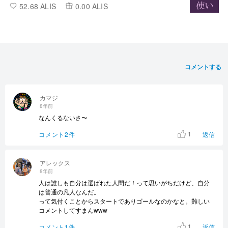
52.68 ALIS
0.00 ALIS
コメントする
カマジ
8年前
なんくるないさ〜
1
コメント2件
返信
アレックス
8年前
人は誰しも自分は選ばれた人間だ！って思いがちだけど、自分
は普通の凡人なんだ。
って気付くことからスタートでありゴールなのかなと。難しい
コメントしてすまんwww
1
コメント1件
返信