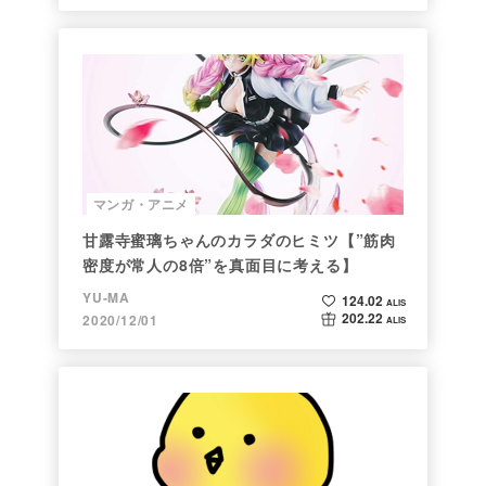
マンガ・アニメ
甘露寺蜜璃ちゃんのカラダのヒミツ【”筋肉
密度が常人の8倍”を真面目に考える】
YU-MA
124.02
ALIS
202.22
2020/12/01
ALIS