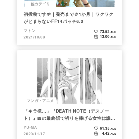
他カテゴリ
初投稿です🌱｜発売まで＠1か月｜ワクワク
がとまらないFF14パッチ6.0
マトン
73.52
ALIS
13.00
2021/10/08
ALIS
マンガ・アニメ
「キラ様…」『DEATH NOTE（デスノー
ト）』📖の最終話で祈りを捧げる女性は誰な
のか
YU-MA
61.35
ALIS
4.42
2020/11/17
ALIS