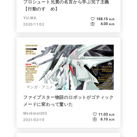
プロシュート兄貴の名言から学ぶ完了主義
【行動のすゝめ】
YU-MA
168.15
ALIS
4.00
2020/11/02
ALIS
マンガ・アニメ
ファイブスター物語のロボットがゴティック
メードに変わって驚いた
Merkmal205
11.03
ALIS
6.10
2021/02/19
ALIS