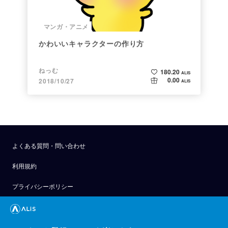
マンガ・アニメ
かわいいキャラクターの作り方
ねっむ
180.20
ALIS
0.00
2018/10/27
ALIS
よくある質問・問い合わせ
利用規約
プライバシーポリシー
公式アナウンス
技術ブログ