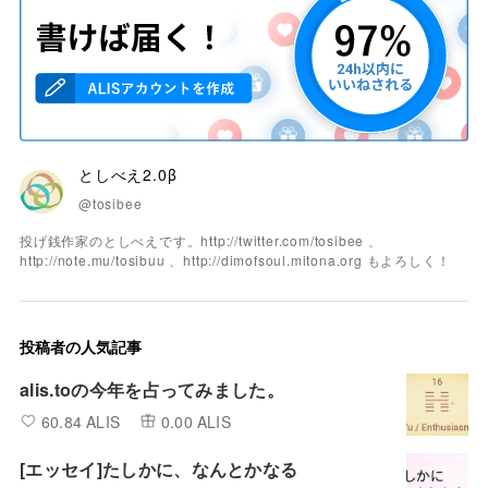
としべえ2.0β
@tosibee
投げ銭作家のとしべえです。http://twitter.com/tosibee 、
http://note.mu/tosibuu 、http://dimofsoul.mitona.org もよろしく！
投稿者の人気記事
alis.toの今年を占ってみました。
60.84 ALIS
0.00 ALIS
[エッセイ]たしかに、なんとかなる