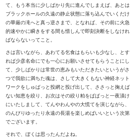
て、もう本当に少しばかり先に進んでしまえば、あとは
ブラックホールの久遠の静止状態に落ち込んでいくだけ
の華厳の滝へと真っ逆さまで、となれば、その前に火急
的速やかに瞬きをする間も惜しんで即刻決断をしなけれ
ばならないってこと。
さは言いながら、あわてる乞食はもらいも少なし、とす
れば少彦名命にでも一心にお願いさせてもらうことにし
て、少しばかりは常世の恵みもいただきたいというがさ
つで我欲に満ちた魂は、さして大きくもない神経ネット
ワークをしゅばっと投網と投げ出して、ささっと掬えば
ない知恵を絞り、お次はその絞り粕をぱぱっと一夜漬け
にいたしまして、てんやわんやの大慌てを演じながら、
のんびりゆったり永遠の長湯を楽しめばいいという次第
でございます。
それで、ぼくは思ったんだよね。