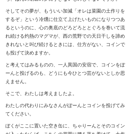
そしてその夢が、もういい加減「オレは菜園の土作りを
するぞ」という冷燻に仕立て上げたいものになりつつあ
るというのに、心の奥底のどろどろととぐろを巻いて流
れ続ける灼熱のマグマが、西の荒野での天日干しを諦め
きれないと叫び続けるときには、仕方がない、コインで
も投げて決めますか。
と考えてはみるものの、一人異国の安宿で、コインをぽ
ーんと投げるのも、どうにも今ひとつ芸がないとしか思
えません。
そこで、わたしは考えましたよ。
わたしの代わりにみなさんがぽーんとコインを投げてみ
てください。
ぼくがここに置いた空き缶に、ちゃりーんとそのコイン
が入ったならば、こちらの菜園に腰を落ち着けて、土作