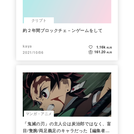
クリプト
約２年間ブロックチェ－ンゲームをして
kaya
1.16k
ALIS
161.20
2021/10/06
ALIS
マンガ・アニメ
「鬼滅の刃」の主人公は炭治郎ではなく、盲
目/隻腕/両足義足のキャラだった【編集者の