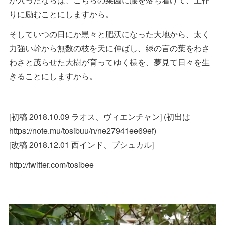
りに励むことにしますから。
そしていつの日にか黒々と肥沃になった大地から、太く
力強い幹から無数の枝を天に伸ばし、緑の言の葉をわさ
わさと茂らせた大樹が育ってゆく様を、夢見て日々を生
きることにしますから。
[初稿 2018.10.09 ラオス、ヴィエンチャン] (初出は
https://note.mu/tosibuu/n/ne27941ee69ef)
[改稿 2018.12.01 西インド、プシュカル]
http://twitter.com/tosibee