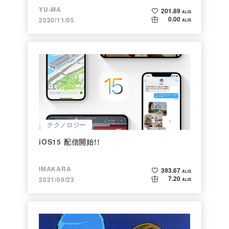
仕事ぶりに脱帽】
YU-MA
201.89
ALIS
0.00
2020/11/05
ALIS
テクノロジー
iOS15 配信開始!!
IMAKARA
393.67
ALIS
7.20
2021/09/23
ALIS