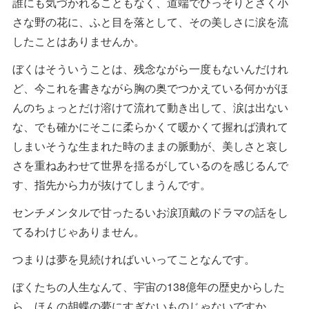
誰にも気づかれることもなく、道端でひっそりとさく小
さな野の花に、ふと目を落として、その美しさに涙を流
したことはありませんか。
ぼくはそういうことは、残念ながら一度もないんだけれ
ど、今これを書きながら胸の奥でつかえている何かがほ
んのちょっとだけ溶けて流れて動き出して、涙は出ない
な、でも確かにそこに柔らかくて暖かくて握れば潰れて
しまいそうな生まれた時のままの脈動が、美しさと哀し
さを重ねあわせて世界を揺るがしているのを感じるんで
す、指先から力が抜けてしまうんです。
センチメンタルで甘ったるいお涙頂戴のドラマの話をし
てるわけじゃありません。
つまりは夢を見続ければいいってことなんです。
ぼくたちの人生なんて、宇宙の138億年の歴史からした
ら、ほんの胡蝶の夢にすぎないものじゃないですか。