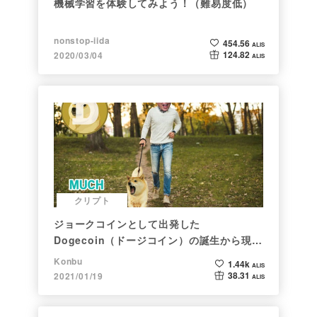
機械学習を体験してみよう！（難易度低）
nonstop-iida
454.56
ALIS
124.82
2020/03/04
ALIS
クリプト
ジョークコインとして出発した
Dogecoin（ドージコイン）の誕生から現在
まで。注目される非証券性🐶
Konbu
1.44k
ALIS
38.31
2021/01/19
ALIS