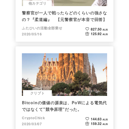
他カテゴリ
警察官が一人で戦ったらどのくらいの強さな
の？『柔道編』 【元警察官が本音で回答】
ふたひいの活動全部乗せ
827.50
ALIS
125.92
2020/05/16
ALIS
クリプト
Bitcoinの価値の源泉は、PoWによる電気代
ではなくて"競争原理"だった。
CryptoChick
144.63
ALIS
159.32
2020/03/07
ALIS