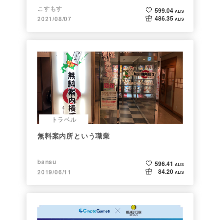
調べた
こすもす
599.04
ALIS
486.35
2021/08/07
ALIS
トラベル
無料案内所という職業
bansu
596.41
ALIS
84.20
2019/06/11
ALIS