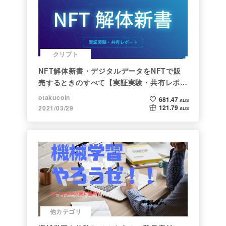
クリプト
NFT解体新書・デジタルデータをNFTで販
売するときのすべて【実証実験・共有レポー
ト】
otakucoin
681.47
ALIS
121.79
2021/03/29
ALIS
他カテゴリ