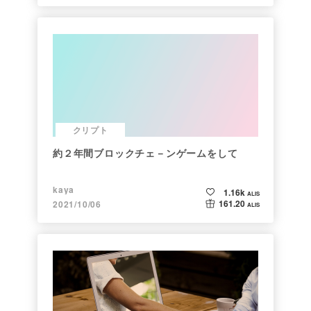
クリプト
約２年間ブロックチェ－ンゲームをして
kaya
1.16k
ALIS
161.20
2021/10/06
ALIS