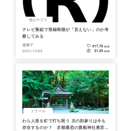
他カテゴリ
テレビ番組で登録商標が「言えない」のか考
察してみる
連獅子
417.76
ALIS
31.20
2021/10/09
ALIS
トラベル
わら人形を釘で打ち呪う 丑の刻参りは今も
存在するのか？ 京都最恐の貴船神社奥宮を