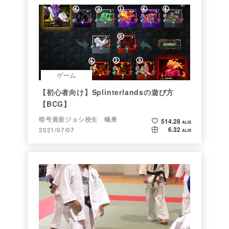
ゲーム
【初心者向け】Splinterlandsの遊び方
【BCG】
暗号資産ジョシ校生 蟻巣
514.28
ALIS
6.32
2021/07/07
ALIS