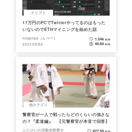
クリプト
17万円のPCでTwitterやってるのはもった
いないのでETHマイニングを始めた話
nnppnpp（んぺー）
1.34k
ALIS
46.60
2021/09/08
ALIS
他カテゴリ
警察官が一人で戦ったらどのくらいの強さな
の？『柔道編』 【元警察官が本音で回答】
ふたひいの活動全部乗せ
827.50
ALIS