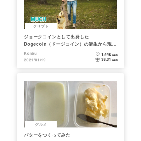
クリプト
ジョークコインとして出発した
Dogecoin（ドージコイン）の誕生から現在
まで。注目される非証券性🐶
Konbu
1.44k
ALIS
38.31
2021/01/19
ALIS
グルメ
バターをつくってみた