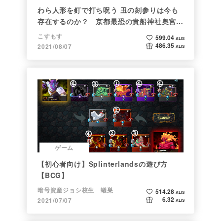
わら人形を釘で打ち呪う 丑の刻参りは今も
存在するのか？ 京都最恐の貴船神社奥宮を
調べた
こすもす
599.04
ALIS
486.35
2021/08/07
ALIS
ゲーム
【初心者向け】Splinterlandsの遊び方
【BCG】
暗号資産ジョシ校生 蟻巣
514.28
ALIS
6.32
2021/07/07
ALIS