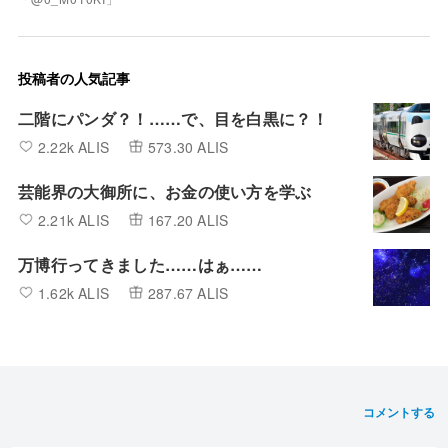
投稿者の人気記事
二階にパンダ？！……で、目を白黒に？！
2.22k ALIS
573.30 ALIS
芸能界の大御所に、お金の使い方を学ぶ
2.21k ALIS
167.20 ALIS
万博行ってきました……はぁ……
1.62k ALIS
287.67 ALIS
コメントする