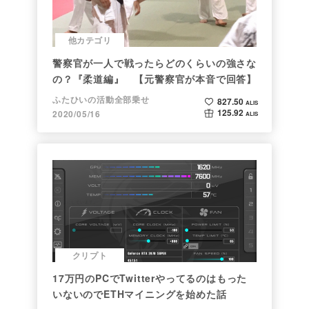
他カテゴリ
警察官が一人で戦ったらどのくらいの強さな
の？『柔道編』 【元警察官が本音で回答】
ふたひいの活動全部乗せ
827.50
ALIS
125.92
2020/05/16
ALIS
クリプト
17万円のPCでTwitterやってるのはもった
いないのでETHマイニングを始めた話