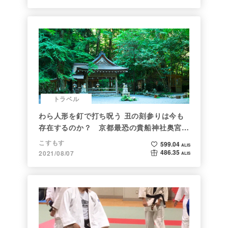
トラベル
わら人形を釘で打ち呪う 丑の刻参りは今も
存在するのか？ 京都最恐の貴船神社奥宮を
調べた
こすもす
599.04
ALIS
486.35
2021/08/07
ALIS