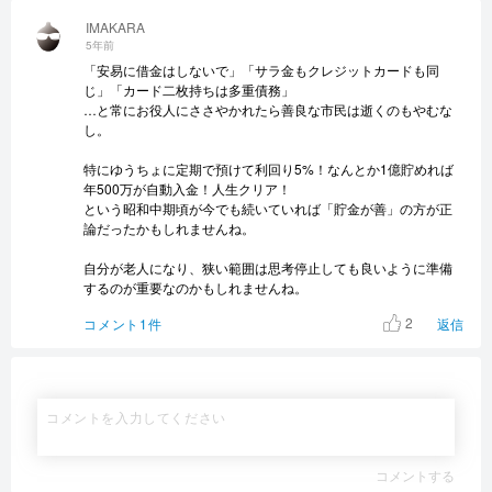
IMAKARA
5年前
「安易に借金はしないで」「サラ金もクレジットカードも同
じ」「カード二枚持ちは多重債務」
…と常にお役人にささやかれたら善良な市民は逝くのもやむな
し。
特にゆうちょに定期で預けて利回り5%！なんとか1億貯めれば
年500万が自動入金！人生クリア！
という昭和中期頃が今でも続いていれば「貯金が善」の方が正
論だったかもしれませんね。
自分が老人になり、狭い範囲は思考停止しても良いように準備
するのが重要なのかもしれませんね。
2
コメント1件
返信
コメントする