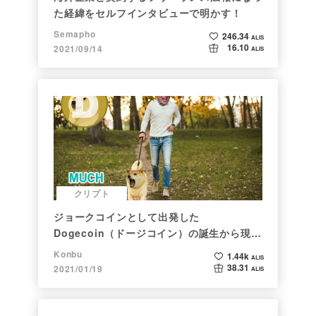
た経緯をセルフインタビューで明かす！
Semapho
246.34
ALIS
16.10
2021/09/14
ALIS
クリプト
ジョークコインとして出発した
Dogecoin（ドージコイン）の誕生から現在
まで。注目される非証券性🐶
Konbu
1.44k
ALIS
38.31
2021/01/19
ALIS