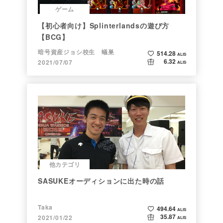
ゲーム
【初心者向け】Splinterlandsの遊び方
【BCG】
暗号資産ジョシ校生 蟻巣
514.28
ALIS
6.32
2021/07/07
ALIS
他カテゴリ
SASUKEオーディションに出た時の話
Taka
494.64
ALIS
35.87
2021/01/22
ALIS