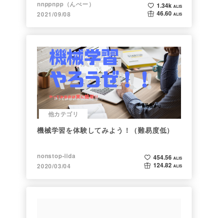
nnppnpp（んぺー）
1.34k
ALIS
46.60
2021/09/08
ALIS
他カテゴリ
機械学習を体験してみよう！（難易度低）
nonstop-iida
454.56
ALIS
124.82
2020/03/04
ALIS