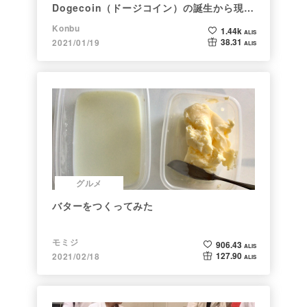
Dogecoin（ドージコイン）の誕生から現在
まで。注目される非証券性🐶
Konbu
1.44k
ALIS
38.31
2021/01/19
ALIS
グルメ
バターをつくってみた
モミジ
906.43
ALIS
127.90
2021/02/18
ALIS