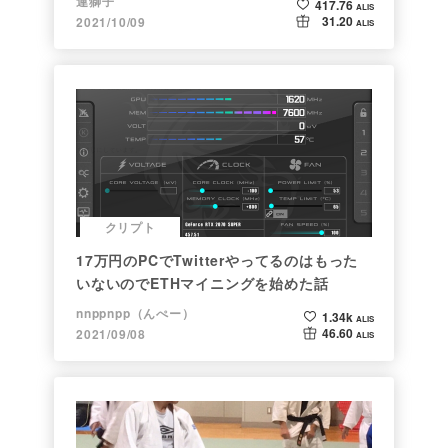
連獅子
417.76
ALIS
31.20
2021/10/09
ALIS
クリプト
17万円のPCでTwitterやってるのはもった
いないのでETHマイニングを始めた話
nnppnpp（んぺー）
1.34k
ALIS
46.60
2021/09/08
ALIS