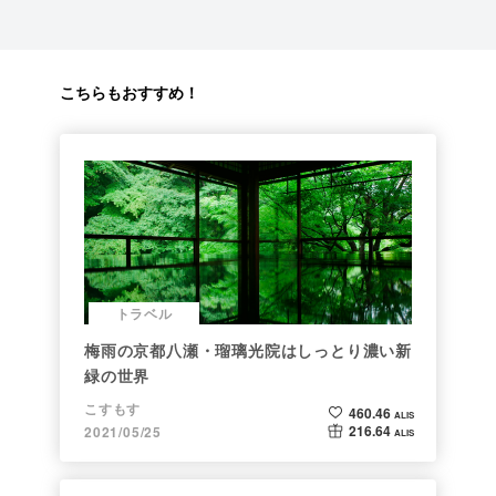
こちらもおすすめ！
トラベル
梅雨の京都八瀬・瑠璃光院はしっとり濃い新
緑の世界
こすもす
460.46
ALIS
216.64
2021/05/25
ALIS