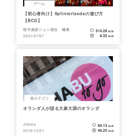
ゲーム
【初心者向け】Splinterlandsの遊び方
【BCG】
暗号資産ジョシ校生 蟻巣
514.28
ALIS
6.32
2021/07/07
ALIS
他カテゴリ
オランダ人が語る大麻大国のオランダ
Jimmy
66.13
ALIS
46.20
2018/12/21
ALIS