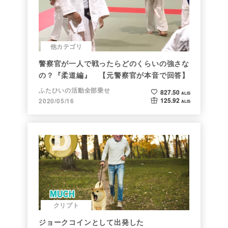
他カテゴリ
警察官が一人で戦ったらどのくらいの強さな
の？『柔道編』 【元警察官が本音で回答】
ふたひいの活動全部乗せ
827.50
ALIS
125.92
2020/05/16
ALIS
クリプト
ジョークコインとして出発した