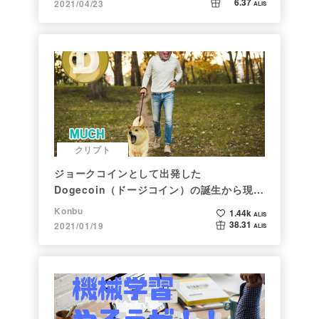
6.37
2021/04/23
ALIS
クリプト
ジョークコインとして出発した
Dogecoin（ドージコイン）の誕生から現在
まで。注目される非証券性🐶
Konbu
1.44k
ALIS
38.31
2021/01/19
ALIS