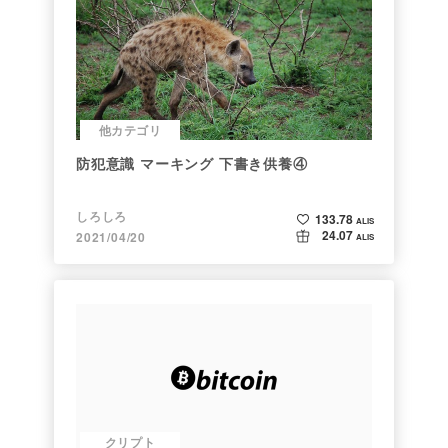
他カテゴリ
防犯意識 マーキング 下書き供養④
しろしろ
133.78
ALIS
24.07
2021/04/20
ALIS
クリプト