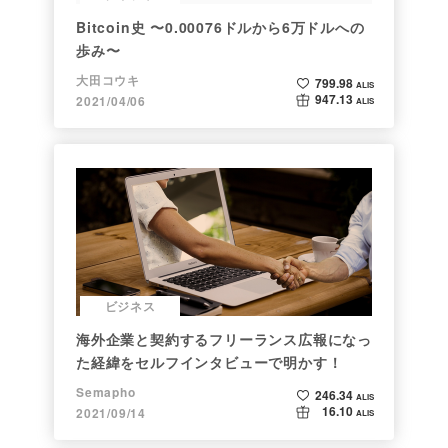
Bitcoin史 〜0.00076ドルから6万ドルへの
歩み〜
大田コウキ
799.98
ALIS
947.13
2021/04/06
ALIS
ビジネス
海外企業と契約するフリーランス広報になっ
た経緯をセルフインタビューで明かす！
Semapho
246.34
ALIS
16.10
2021/09/14
ALIS