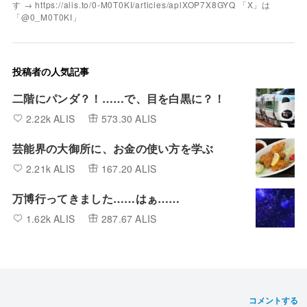
す → https://alis.to/0-M0T0KI/articles/aplXOP7X8GYQ 「X」は
「@0_M0T0KI」
投稿者の人気記事
二階にパンダ？！……で、目を白黒に？！
2.22k ALIS
573.30 ALIS
芸能界の大御所に、お金の使い方を学ぶ
2.21k ALIS
167.20 ALIS
万博行ってきました……はぁ……
1.62k ALIS
287.67 ALIS
コメントする