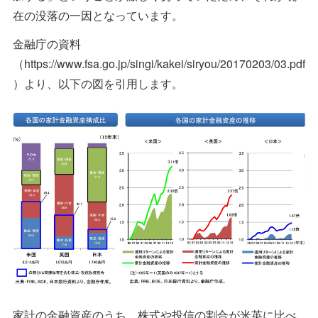
在の没落の一因となっています。
金融庁の資料
（https://www.fsa.go.jp/singi/kakei/siryou/20170203/03.pdf
）より、以下の図を引用します。
家計の金融資産のうち、株式や投信の割合が米英に比べ