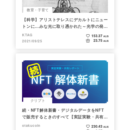
教育・子育て
【科学】アリストテレスにデカルトにニュー
トンに…みな光に取り憑かれた～光学の発展
～
KTAG
153.37
ALIS
23.75
2021/09/25
ALIS
クリプト
続・NFT解体新書・デジタルデータをNFT
で販売するときのすべて【実証実験・共有レ
ポート】
otakucoin
230.43
ALIS