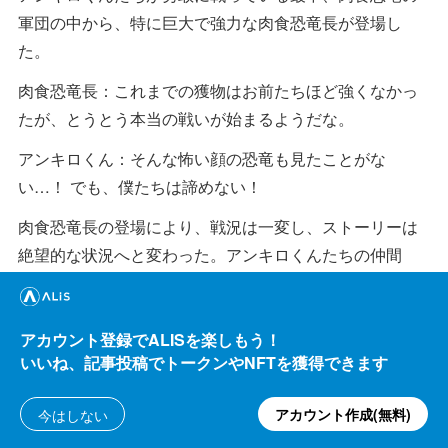
軍団の中から、特に巨大で強力な肉食恐竜長が登場し
た。
肉食恐竜長：これまでの獲物はお前たちほど強くなかっ
たが、とうとう本当の戦いが始まるようだな。
アンキロくん：そんな怖い顔の恐竜も見たことがな
い…！ でも、僕たちは諦めない！
肉食恐竜長の登場により、戦況は一変し、ストーリーは
絶望的な状況へと変わった。アンキロくんたちの仲間
は、肉食恐竜長の強大な力の前に、次々と倒れていっ
た。
アカウント登録でALISを楽しもう！
ストーリーはさらに悲観的な展開になり、アンキロくん
いいね、記事投稿でトークンやNFTを獲得できます
たちはどんどん肉食恐竜に食われまくる状況に陥った。
彼らは、絶望の淵に立たされた。
アカウント作成(無料)
今はしない
アンキロくん：みんな、食われてしまう…！ こんなこと