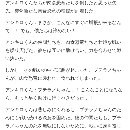
アンキロくんたちが肉食恐竜たちを倒したと思った矢
先、突然新たな肉食恐竜の増援が到着した。
アンキロくん：まさか、こんなにすぐに増援が来るなん
て…！ でも、僕たちは諦めない！
アンキロくんの仲間たちも、肉食恐竜たちと壮絶な戦い
を繰り広げた。彼らは互いに助け合い、力を合わせて戦
い抜いた。
しかし、その戦いの中で悲劇が起こった。プテラノちゃ
んが、肉食恐竜に襲われ、食われてしまった。
アンキロくん：プテラノちゃん…！ こんなことになるな
ら、もっと早く助けに行くべきだった…！
アンキロくんは悲しみにくれるも、プテラノちゃんのた
めにも戦い続ける決意を固めた。彼の仲間たちも、プテ
ラノちゃんの死を無駄にしないために、戦いに身を投じ