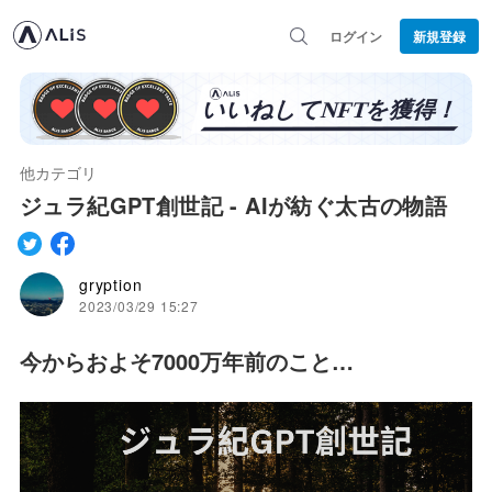
ログイン
新規登録
他カテゴリ
ジュラ紀GPT創世記 - AIが紡ぐ太古の物語
gryption
2023/03/29 15:27
今からおよそ
7000万年前
のこと…