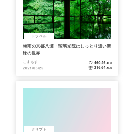
トラベル
梅雨の京都八瀬・瑠璃光院はしっとり濃い新
緑の世界
こすもす
460.46
ALIS
216.64
2021/05/25
ALIS
クリプト