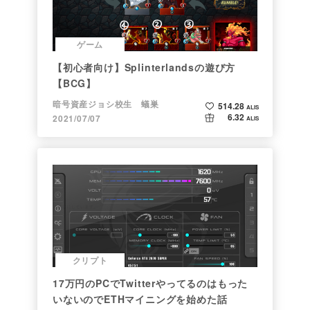
ゲーム
【初心者向け】Splinterlandsの遊び方
【BCG】
暗号資産ジョシ校生 蟻巣
514.28
ALIS
6.32
2021/07/07
ALIS
クリプト
17万円のPCでTwitterやってるのはもった
いないのでETHマイニングを始めた話