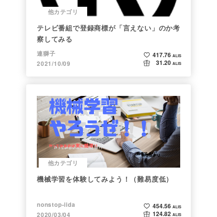
他カテゴリ
テレビ番組で登録商標が「言えない」のか考
察してみる
連獅子
417.76
ALIS
31.20
2021/10/09
ALIS
他カテゴリ
機械学習を体験してみよう！（難易度低）
nonstop-iida
454.56
ALIS
124.82
2020/03/04
ALIS