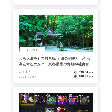
トラベル
わら人形を釘で打ち呪う 丑の刻参りは今も
存在するのか？ 京都最恐の貴船神社奥宮を
調べた
こすもす
599.04
ALIS
486.35
2021/08/07
ALIS