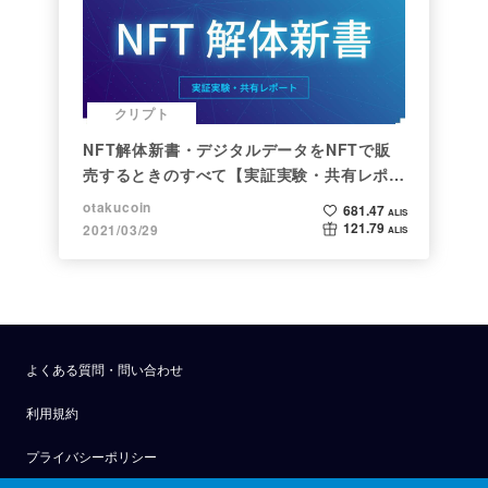
クリプト
NFT解体新書・デジタルデータをNFTで販
売するときのすべて【実証実験・共有レポー
ト】
otakucoin
681.47
ALIS
121.79
2021/03/29
ALIS
よくある質問・問い合わせ
利用規約
プライバシーポリシー