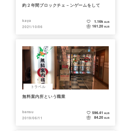
約２年間ブロックチェ－ンゲームをして
kaya
1.16k
ALIS
161.20
2021/10/06
ALIS
トラベル
無料案内所という職業
bansu
596.41
ALIS
84.20
2019/06/11
ALIS