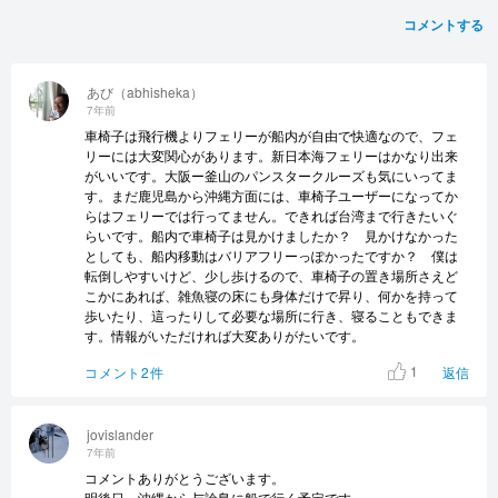
コメントする
あび（abhisheka）
7年前
車椅子は飛行機よりフェリーが船内が自由で快適なので、フェ
リーには大変関心があります。新日本海フェリーはかなり出来
がいいです。大阪ー釜山のパンスタークルーズも気にいってま
す。まだ鹿児島から沖縄方面には、車椅子ユーザーになってか
らはフェリーでは行ってません。できれば台湾まで行きたいぐ
らいです。船内で車椅子は見かけましたか？ 見かけなかった
としても、船内移動はバリアフリーっぽかったですか？ 僕は
転倒しやすいけど、少し歩けるので、車椅子の置き場所さえど
こかにあれば、雑魚寝の床にも身体だけで昇り、何かを持って
歩いたり、這ったりして必要な場所に行き、寝ることもできま
す。情報がいただければ大変ありがたいです。
1
コメント2件
返信
jovislander
7年前
コメントありがとうございます。
明後日、沖縄から与論島に船で行く予定です。