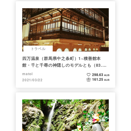
トラベル
四万温泉（群馬県中之条町）1~積善館本
館・千と千尋の神隠しのモデルとも（83.と
らべるショット）
matol
298.63
ALIS
161.25
2021/03/22
ALIS