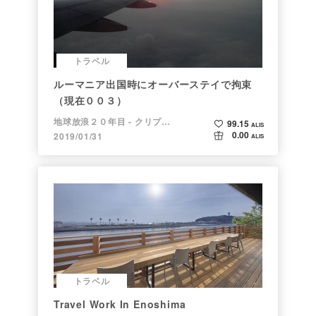
トラベル
ルーマニア出国時にオーバーステイで拘束
（現在００３）
地球放浪２０年目 - クリプトラベラー
99.15
ALIS
0.00
2019/01/31
ALIS
トラベル
Travel Work In Enoshima