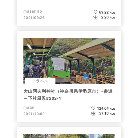
masahiro
69.22
ALIS
2.20
2021/09/26
ALIS
トラベル
大山阿夫利神社（神奈川県伊勢原市）~参道
～下社風景#202-1
matol
124.04
ALIS
57.10
2021/10/09
ALIS