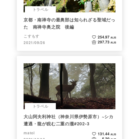
トラベル
京都・南禅寺の最奥部は知られざる聖域だっ
た 南禅寺奥之院 後編
こすもす
254.97
ALIS
297.73
2021/09/26
ALIS
トラベル
大山阿夫利神社（神奈川県伊勢原市）~シカ
遭遇・龍が睨む二重の瀧#202-3
matol
131.44
ALIS
5.20