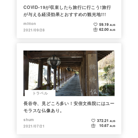
COVID-19が収束したら旅行に行こう!旅行
が与える経済効果とおすすめの観光地!!!
mitton
59.19
ALIS
62.00
2021/09/28
ALIS
トラベル
長谷寺、見どころ多い！安倍文殊院にはユー
モラスな仏像あり。
shum
372.21
ALIS
10.67
2021/07/21
ALIS