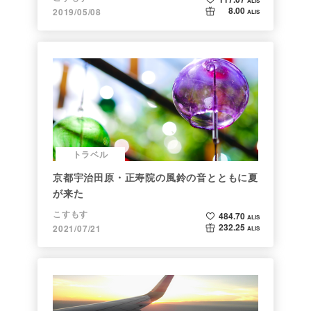
ALIS
8.00
2019/05/08
ALIS
トラベル
京都宇治田原・正寿院の風鈴の音とともに夏
が来た
こすもす
484.70
ALIS
232.25
2021/07/21
ALIS