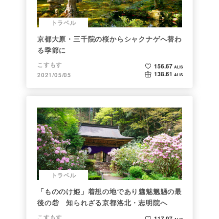
トラベル
京都大原・三千院の桜からシャクナゲへ替わ
る季節に
こすもす
156.67
ALIS
138.61
2021/05/05
ALIS
トラベル
「もののけ姫」着想の地であり魑魅魍魎の最
後の砦 知られざる京都洛北・志明院へ
こすもす
117.07