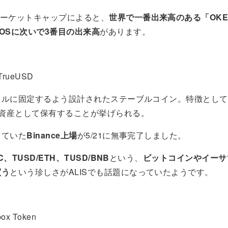
ーケットキャップによると、
世界で一番出来高のある「OKE
OSに次いで3番目の出来高
があります。
TrueUSD
1ドルに固定するよう設計されたステーブルコイン。特徴として
け資産として保有することが挙げられる。
っていた
Binance上場
が5/21に無事完了しました。
C、TUSD/ETH、TUSD/BNB
という、
ビットコインやイーサ
買う
という珍しさがALISでも話題になっていたようです。
ox Token