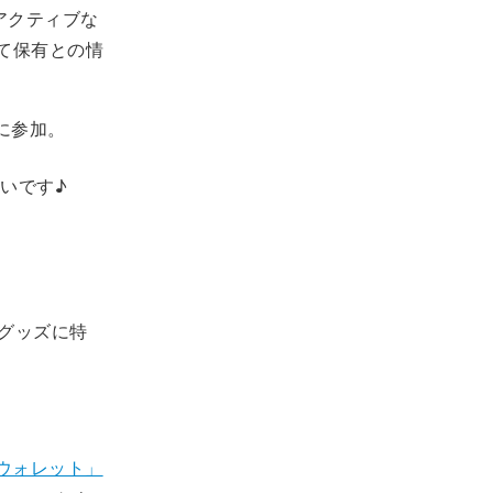
アクティブな
て保有との情
に参加。
いです♪
グッズに特
ウォレット」