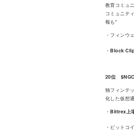
教育コミュニ
コミュニティ
報も"
・フィンウ
・
Block 
20位 $NG
独フィンテッ
化した仮想
・
Bittrex上
・ビットコイニ