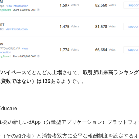
ず
ハイペースで
どんどん
上場
させて、
取引所出来高ランキング
貨数ではない）は132
あるようです。
ducare
ル発の新しいdApp（分散型アプリケーション）プラットフォ
者（その紹介者）と消費者双方に公平な報酬制度を設定するオ