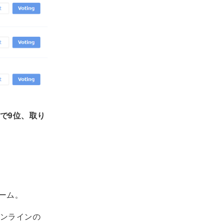
で9位、取り
ーム。
ンラインの