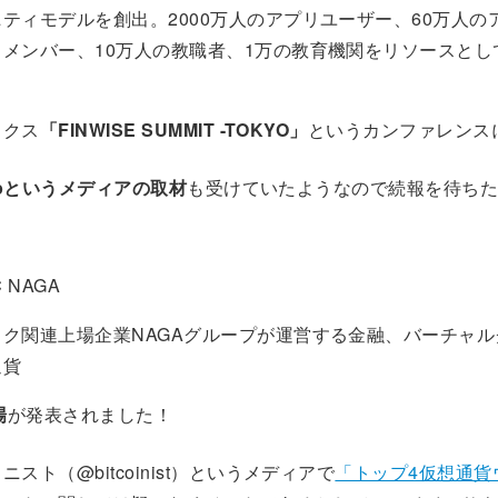
ティモデルを創出。2000万人のアプリユーザー、60万人の
メンバー、10万人の教職者、1万の教育機関をリソースとし
ェクス
「FINWISE SUMMIT -TOKYO」
というカンファレンス
Clipというメディアの取材
も受けていたようなので続報を待ちた
C
NAGA
ク関連上場企業NAGAグループが運営する金融、バーチャル
通貨
場
が発表されました！
スト（@bitcoinist）というメディアで
「トップ4仮想通貨