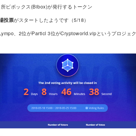
所ビボックス(Bibox)が発行するトークン
場投票
がスタートしたようです（5/18）
mpo、2位がParticl 3位がCryptoworld.vipというプロ