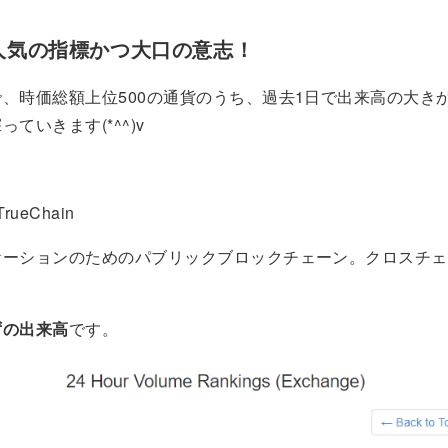
人気の指標かつ大口の意志！
、時価総額上位500の通貨のうち、過去1日で出来高の大き
ていきます(*^^)v
TrueChain
ケーションのためのパブリックブロックチェーン。クロスチェ
ずの出来高
です。