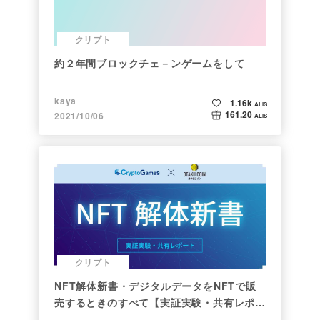
クリプト
約２年間ブロックチェ－ンゲームをして
kaya
1.16k
ALIS
161.20
2021/10/06
ALIS
クリプト
NFT解体新書・デジタルデータをNFTで販
売するときのすべて【実証実験・共有レポー
ト】