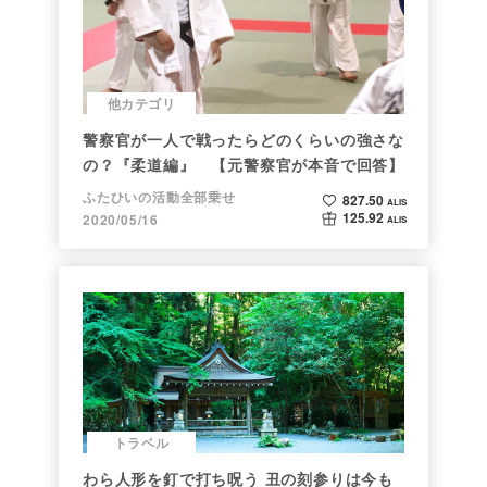
他カテゴリ
警察官が一人で戦ったらどのくらいの強さな
の？『柔道編』 【元警察官が本音で回答】
ふたひいの活動全部乗せ
827.50
ALIS
125.92
2020/05/16
ALIS
トラベル
わら人形を釘で打ち呪う 丑の刻参りは今も