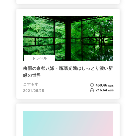
トラベル
梅雨の京都八瀬・瑠璃光院はしっとり濃い新
緑の世界
こすもす
460.46
ALIS
216.64
2021/05/25
ALIS