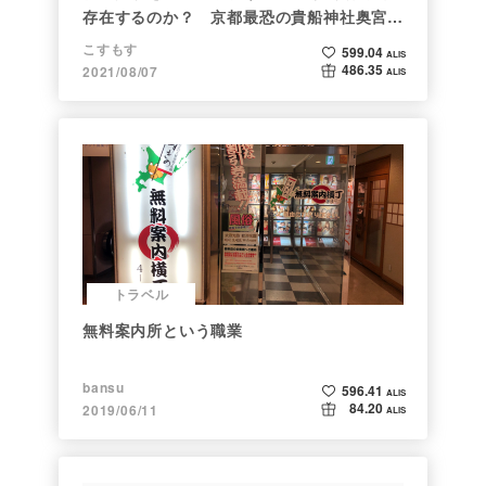
存在するのか？ 京都最恐の貴船神社奥宮を
調べた
こすもす
599.04
ALIS
486.35
2021/08/07
ALIS
トラベル
無料案内所という職業
bansu
596.41
ALIS
84.20
2019/06/11
ALIS