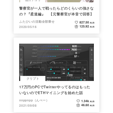
警察官が一人で戦ったらどのくらいの強さな
の？『柔道編』 【元警察官が本音で回答】
ふたひいの活動全部乗せ
827.50
ALIS
125.92
2020/05/16
ALIS
クリプト
17万円のPCでTwitterやってるのはもった
いないのでETHマイニングを始めた話
nnppnpp（んぺー）
1.34k
ALIS
46.60
2021/09/08
ALIS