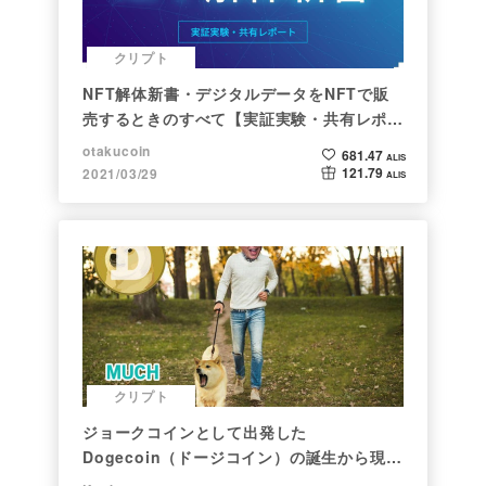
クリプト
NFT解体新書・デジタルデータをNFTで販
売するときのすべて【実証実験・共有レポー
ト】
otakucoin
681.47
ALIS
121.79
2021/03/29
ALIS
クリプト
ジョークコインとして出発した
Dogecoin（ドージコイン）の誕生から現在
まで。注目される非証券性🐶