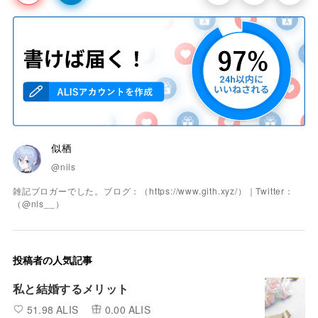
似栖
@nils
雑記ブロガーでした。ブログ：（https://www.gith.xyz/）｜Twitter：
（@nls__）
投稿者の人気記事
私と結婚するメリット
51.98 ALIS
0.00 ALIS