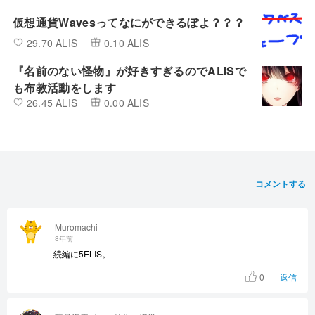
仮想通貨Wavesってなにができるぽよ？？？
29.70 ALIS
0.10 ALIS
『名前のない怪物』が好きすぎるのでALISで
も布教活動をします
26.45 ALIS
0.00 ALIS
コメントする
Muromachi
8年前
続編に5ELIS。
0
返信