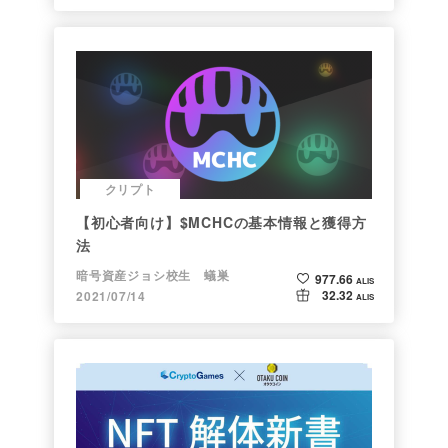
クリプト
【初心者向け】$MCHCの基本情報と獲得方
法
暗号資産ジョシ校生 蟻巣
977.66
ALIS
32.32
2021/07/14
ALIS