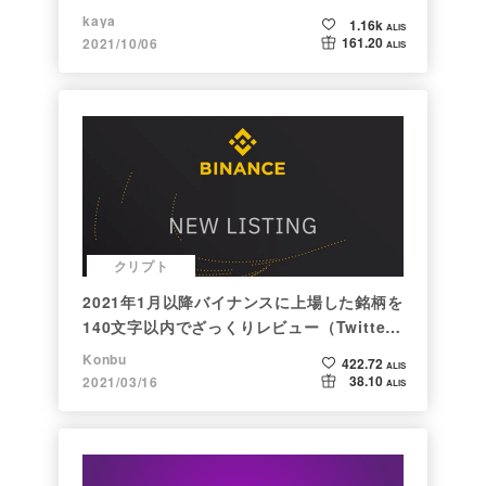
kaya
1.16k
ALIS
161.20
2021/10/06
ALIS
クリプト
2021年1月以降バイナンスに上場した銘柄を
140文字以内でざっくりレビュー（Twitter
向け情報まとめ）
Konbu
422.72
ALIS
38.10
2021/03/16
ALIS