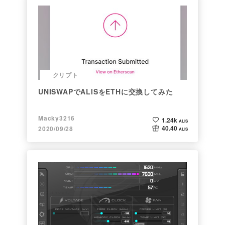
クリプト
UNISWAPでALISをETHに交換してみた
Macky3216
1.24k
ALIS
40.40
2020/09/28
ALIS