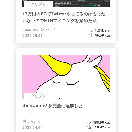
クリプト
17万円のPCでTwitterやってるのはもった
いないのでETHマイニングを始めた話
nnppnpp（んぺー）
1.34k
ALIS
46.60
2021/09/08
ALIS
クリプト
Uniswap v3を完全に理解した
池田らいく
488.96
ALIS
18.92
2021/04/04
ALIS