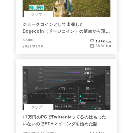
クリプト
ジョークコインとして出発した
Dogecoin（ドージコイン）の誕生から現在
まで。注目される非証券性🐶
Konbu
1.44k
ALIS
38.31
2021/01/19
ALIS
クリプト
17万円のPCでTwitterやってるのはもった
いないのでETHマイニングを始めた話
nnppnpp（んぺー）