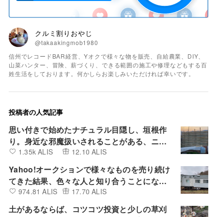
クルミ割りおやじ
@takaakingmob1980
信州でレコードBAR経営、Yオクで様々な物を販売、自給農業、DIY、
山菜ハンター、冒険、薪づくり、できる範囲の施工や修理などもする百
姓生活をしております。何かしらお楽しみいただければ幸いです。
投稿者の人気記事
思い付きで始めたナチュラル目隠し、垣根作
り。身近な邪魔扱いされることがある、ニセ
1.35k ALIS
12.10 ALIS
アカシアや竹を活用したアート作品
Yahoo!オークションで様々なものを売り続け
てきた結果、色々な人と知り合うことにな
974.81 ALIS
17.70 ALIS
り、驚きや学び、想像していなかった世界が
広がり続けている。
土があるならば、コツコツ投資と少しの草刈