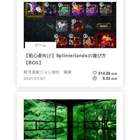
ゲーム
【初心者向け】Splinterlandsの遊び方
【BCG】
暗号資産ジョシ校生 蟻巣
514.28
ALIS
6.32
2021/07/07
ALIS