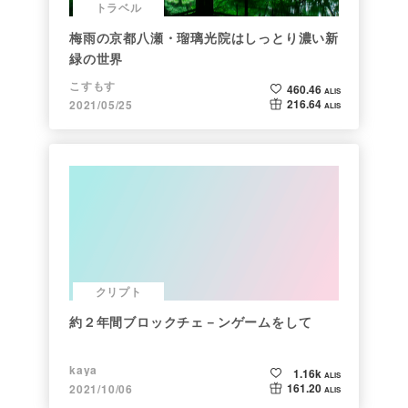
トラベル
梅雨の京都八瀬・瑠璃光院はしっとり濃い新
緑の世界
こすもす
460.46
ALIS
216.64
2021/05/25
ALIS
クリプト
約２年間ブロックチェ－ンゲームをして
kaya
1.16k
ALIS
161.20
2021/10/06
ALIS