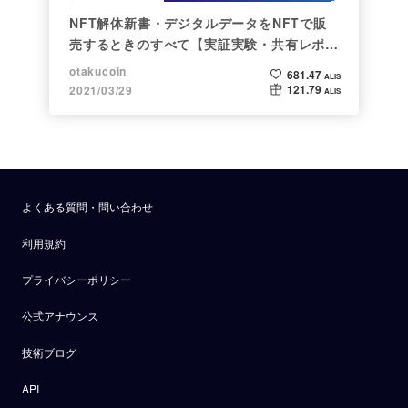
NFT解体新書・デジタルデータをNFTで販
売するときのすべて【実証実験・共有レポー
ト】
otakucoin
681.47
ALIS
121.79
2021/03/29
ALIS
よくある質問・問い合わせ
利用規約
プライバシーポリシー
公式アナウンス
技術ブログ
API