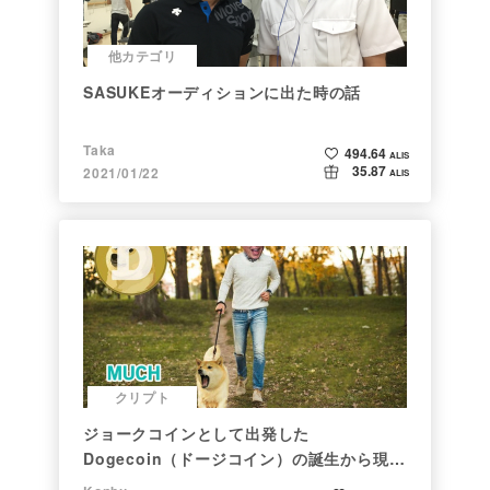
他カテゴリ
SASUKEオーディションに出た時の話
Taka
494.64
ALIS
35.87
2021/01/22
ALIS
クリプト
ジョークコインとして出発した
Dogecoin（ドージコイン）の誕生から現在
まで。注目される非証券性🐶