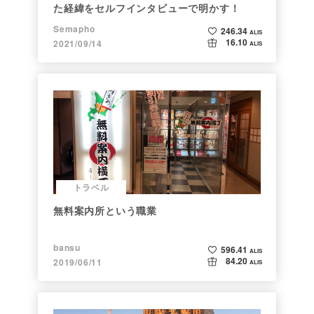
た経緯をセルフインタビューで明かす！
Semapho
246.34
ALIS
16.10
2021/09/14
ALIS
トラベル
無料案内所という職業
bansu
596.41
ALIS
84.20
2019/06/11
ALIS