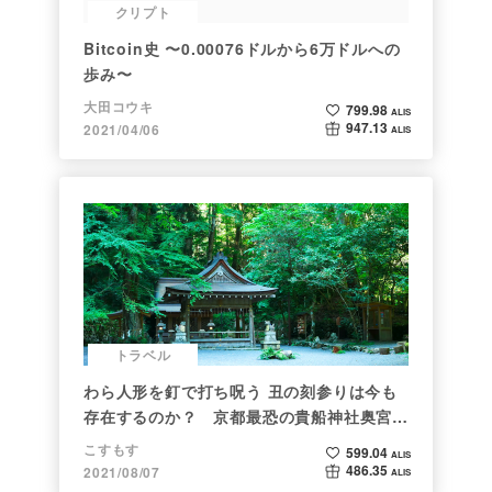
クリプト
Bitcoin史 〜0.00076ドルから6万ドルへの
歩み〜
大田コウキ
799.98
ALIS
947.13
2021/04/06
ALIS
トラベル
わら人形を釘で打ち呪う 丑の刻参りは今も
存在するのか？ 京都最恐の貴船神社奥宮を
調べた
こすもす
599.04
ALIS
486.35
2021/08/07
ALIS