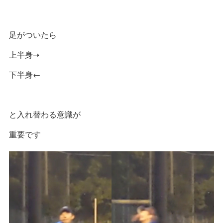
足がついたら
上半身➝
下半身←
と入れ替わる意識が
重要です