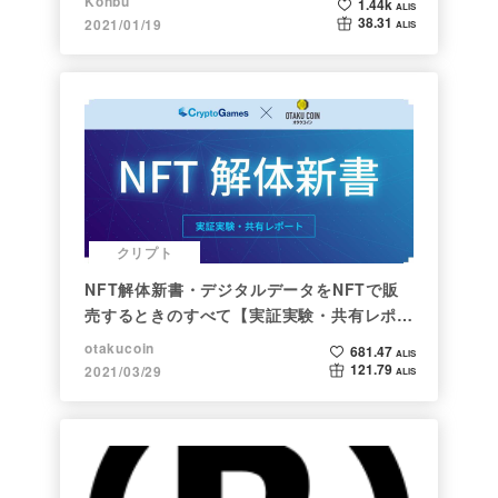
Konbu
1.44k
ALIS
38.31
2021/01/19
ALIS
クリプト
NFT解体新書・デジタルデータをNFTで販
売するときのすべて【実証実験・共有レポー
ト】
otakucoin
681.47
ALIS
121.79
2021/03/29
ALIS