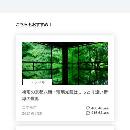
こちらもおすすめ！
トラベル
梅雨の京都八瀬・瑠璃光院はしっとり濃い新
緑の世界
こすもす
460.46
ALIS
216.64
2021/05/25
ALIS