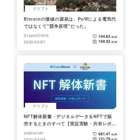
クリプト
Bitcoinの価値の源泉は、PoWによる電気代
ではなくて"競争原理"だった。
CryptoChick
144.63
ALIS
159.32
2020/03/07
ALIS
クリプト
NFT解体新書・デジタルデータをNFTで販
売するときのすべて【実証実験・共有レポー
ト】
otakucoin
681.47
ALIS
121.79
2021/03/29
ALIS