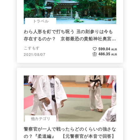
トラベル
わら人形を釘で打ち呪う 丑の刻参りは今も
存在するのか？ 京都最恐の貴船神社奥宮を
調べた
こすもす
599.04
ALIS
486.35
2021/08/07
ALIS
他カテゴリ
警察官が一人で戦ったらどのくらいの強さな
の？『柔道編』 【元警察官が本音で回答】