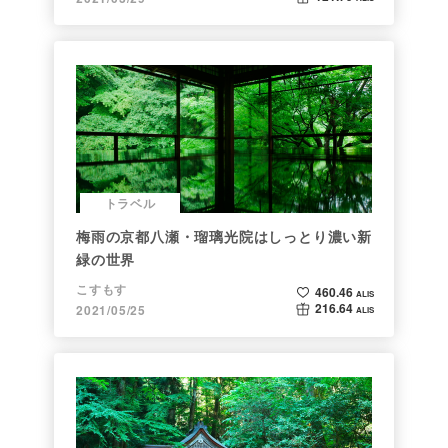
トラベル
梅雨の京都八瀬・瑠璃光院はしっとり濃い新
緑の世界
こすもす
460.46
ALIS
216.64
2021/05/25
ALIS