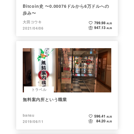
Bitcoin史 〜0.00076ドルから6万ドルへの
歩み〜
大田コウキ
799.98
ALIS
947.13
2021/04/06
ALIS
トラベル
無料案内所という職業
bansu
596.41
ALIS
84.20
2019/06/11
ALIS