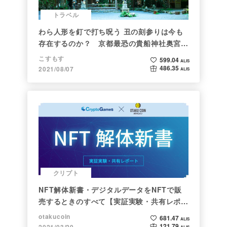
トラベル
わら人形を釘で打ち呪う 丑の刻参りは今も
存在するのか？ 京都最恐の貴船神社奥宮を
調べた
こすもす
599.04
ALIS
486.35
2021/08/07
ALIS
クリプト
NFT解体新書・デジタルデータをNFTで販
売するときのすべて【実証実験・共有レポー
ト】
otakucoin
681.47
ALIS
121.79
2021/03/29
ALIS