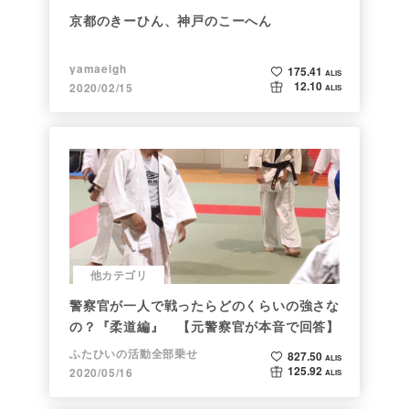
京都のきーひん、神戸のこーへん
yamaeigh
175.41
ALIS
12.10
2020/02/15
ALIS
他カテゴリ
警察官が一人で戦ったらどのくらいの強さな
の？『柔道編』 【元警察官が本音で回答】
ふたひいの活動全部乗せ
827.50
ALIS
125.92
2020/05/16
ALIS