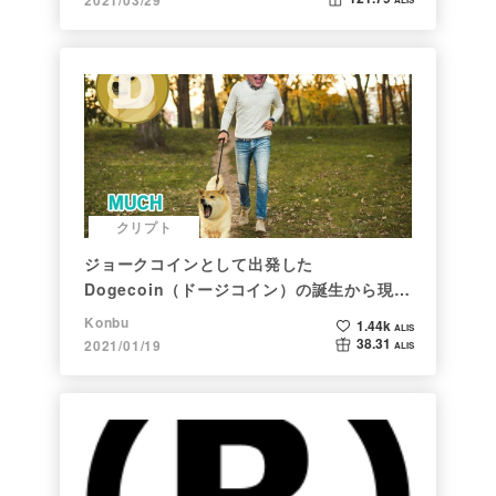
クリプト
ジョークコインとして出発した
Dogecoin（ドージコイン）の誕生から現在
まで。注目される非証券性🐶
Konbu
1.44k
ALIS
38.31
2021/01/19
ALIS