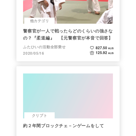
他カテゴリ
警察官が一人で戦ったらどのくらいの強さな
の？『柔道編』 【元警察官が本音で回答】
ふたひいの活動全部乗せ
827.50
ALIS
125.92
2020/05/16
ALIS
クリプト
約２年間ブロックチェ－ンゲームをして