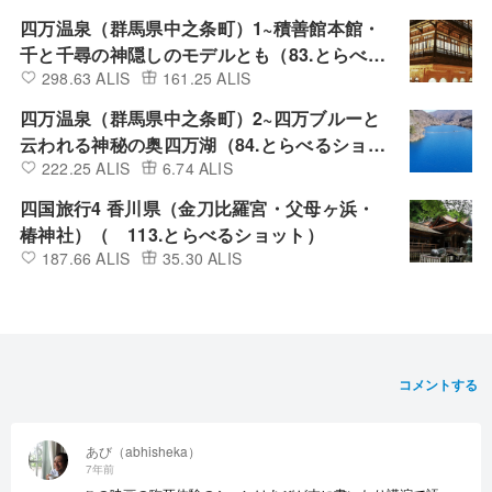
四万温泉（群馬県中之条町）1~積善館本館・
千と千尋の神隠しのモデルとも（83.とらべる
298.63 ALIS
161.25 ALIS
ショット）
四万温泉（群馬県中之条町）2~四万ブルーと
云われる神秘の奥四万湖（84.とらべるショッ
222.25 ALIS
6.74 ALIS
ト）
四国旅行4 香川県（金刀比羅宮・父母ヶ浜・
椿神社）（ 113.とらべるショット）
187.66 ALIS
35.30 ALIS
コメントする
あび（abhisheka）
7年前