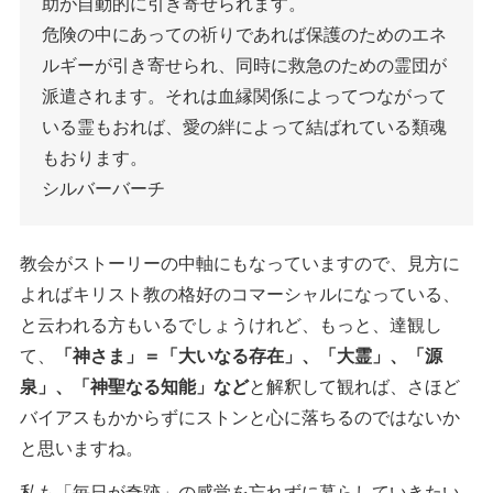
助が自動的に引き寄せられます。
危険の中にあっての祈りであれば保護のためのエネ
ルギーが引き寄せられ、同時に救急のための霊団が
派遣されます。それは血縁関係によってつながって
いる霊もおれば、愛の絆によって結ばれている類魂
もおります。
シルバーバーチ
教会がストーリーの中軸にもなっていますので、見方に
よればキリスト教の格好のコマーシャルになっている、
と云われる方もいるでしょうけれど、もっと、達観し
て、
「神さま」＝「大いなる存在」、「大霊」、「源
泉」、「神聖なる知能」など
と解釈して観れば、さほど
バイアスもかからずにストンと心に落ちるのではないか
と思いますね。
私も「毎日が奇跡」の感覚を忘れずに暮らしていきたい