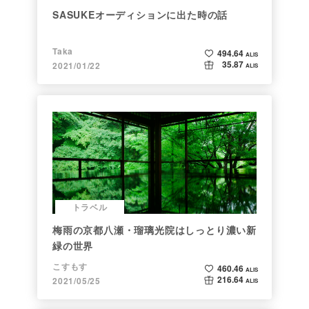
SASUKEオーディションに出た時の話
Taka
494.64
ALIS
35.87
2021/01/22
ALIS
トラベル
梅雨の京都八瀬・瑠璃光院はしっとり濃い新
緑の世界
こすもす
460.46
ALIS
216.64
2021/05/25
ALIS