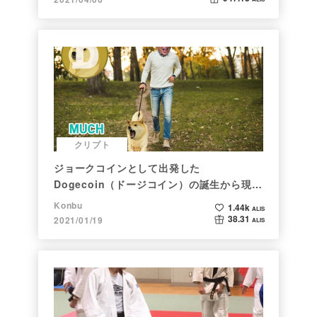
クリプト
ジョークコインとして出発した
Dogecoin（ドージコイン）の誕生から現在
まで。注目される非証券性🐶
Konbu
1.44k
ALIS
38.31
2021/01/19
ALIS