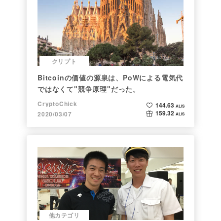
クリプト
Bitcoinの価値の源泉は、PoWによる電気代
ではなくて"競争原理"だった。
CryptoChick
144.63
ALIS
159.32
2020/03/07
ALIS
他カテゴリ