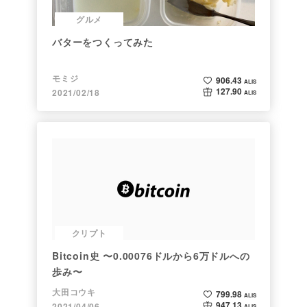
グルメ
バターをつくってみた
モミジ
906.43
ALIS
127.90
2021/02/18
ALIS
クリプト
Bitcoin史 〜0.00076ドルから6万ドルへの
歩み〜
大田コウキ
799.98
ALIS
947.13
2021/04/06
ALIS