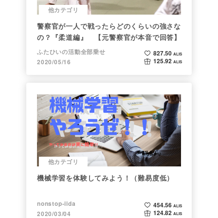
他カテゴリ
警察官が一人で戦ったらどのくらいの強さな
の？『柔道編』 【元警察官が本音で回答】
ふたひいの活動全部乗せ
827.50
ALIS
125.92
2020/05/16
ALIS
他カテゴリ
機械学習を体験してみよう！（難易度低）
nonstop-iida
454.56
ALIS
124.82
2020/03/04
ALIS