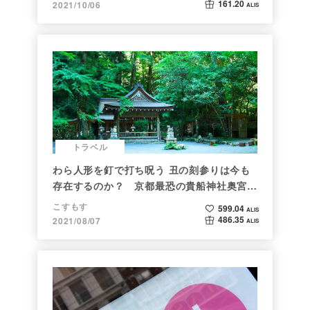
161.20
2021/10/06
ALIS
トラベル
わら人形を釘で打ち呪う 丑の刻参りは今も
存在するのか？ 京都最恐の貴船神社奥宮を
調べた
こすもす
599.04
ALIS
486.35
2021/08/07
ALIS