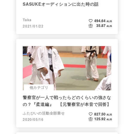
SASUKEオーディションに出た時の話
Taka
494.64
ALIS
35.87
2021/01/22
ALIS
他カテゴリ
警察官が一人で戦ったらどのくらいの強さな
の？『柔道編』 【元警察官が本音で回答】
ふたひいの活動全部乗せ
827.50
ALIS
125.92
2020/05/16
ALIS