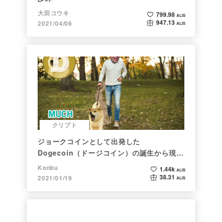
大田コウキ
799.98
ALIS
947.13
2021/04/06
ALIS
クリプト
ジョークコインとして出発した
Dogecoin（ドージコイン）の誕生から現在
まで。注目される非証券性🐶
Konbu
1.44k
ALIS
38.31
2021/01/19
ALIS