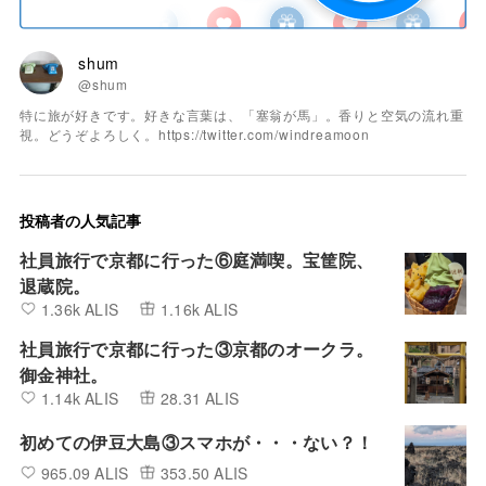
shum
@shum
特に旅が好きです。好きな言葉は、「塞翁が馬」。香りと空気の流れ重
視。どうぞよろしく。https://twitter.com/windreamoon
投稿者の人気記事
社員旅行で京都に行った⑥庭満喫。宝筐院、
退蔵院。
1.36k ALIS
1.16k ALIS
社員旅行で京都に行った③京都のオークラ。
御金神社。
1.14k ALIS
28.31 ALIS
初めての伊豆大島③スマホが・・・ない？！
965.09 ALIS
353.50 ALIS