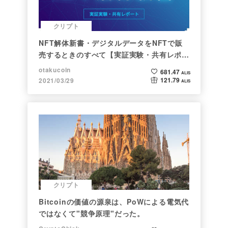
クリプト
NFT解体新書・デジタルデータをNFTで販
売するときのすべて【実証実験・共有レポー
ト】
otakucoin
681.47
ALIS
121.79
2021/03/29
ALIS
クリプト
Bitcoinの価値の源泉は、PoWによる電気代
ではなくて"競争原理"だった。