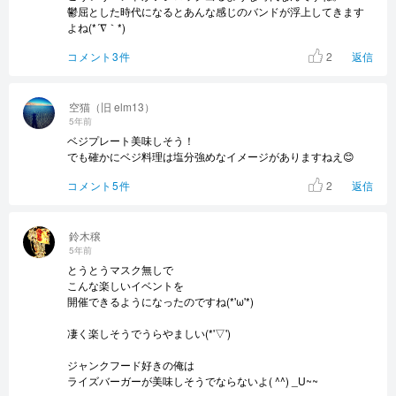
鬱屈とした時代になるとあんな感じのバンドが浮上してきます
よね(*´∇｀*)
2
コメント3件
返信
空猫（旧 elm13）
5年前
ベジプレート美味しそう！
でも確かにベジ料理は塩分強めなイメージがありますねえ😊
2
コメント5件
返信
鈴木穣
5年前
とうとうマスク無しで
こんな楽しいイベントを
開催できるようになったのですね(*'ω'*)
凄く楽しそうでうらやましい(*'▽')
ジャンクフード好きの俺は
ライズバーガーが美味しそうでならないよ( ^^) _U~~