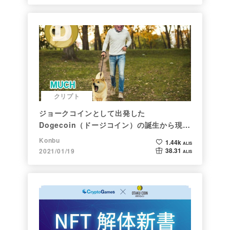
クリプト
ジョークコインとして出発した
Dogecoin（ドージコイン）の誕生から現在
まで。注目される非証券性🐶
Konbu
1.44k
ALIS
38.31
2021/01/19
ALIS