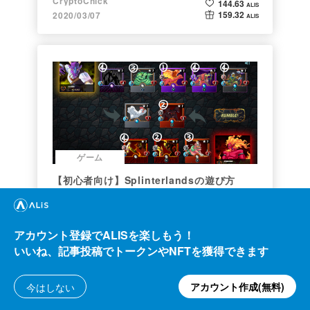
CryptoChick
144.63
ALIS
159.32
2020/03/07
ALIS
ゲーム
【初心者向け】Splinterlandsの遊び方
【BCG】
暗号資産ジョシ校生 蟻巣
514.28
ALIS
6.32
2021/07/07
アカウント登録でALISを楽しもう！
ALIS
いいね、記事投稿でトークンやNFTを獲得できます
アカウント作成(無料)
今はしない