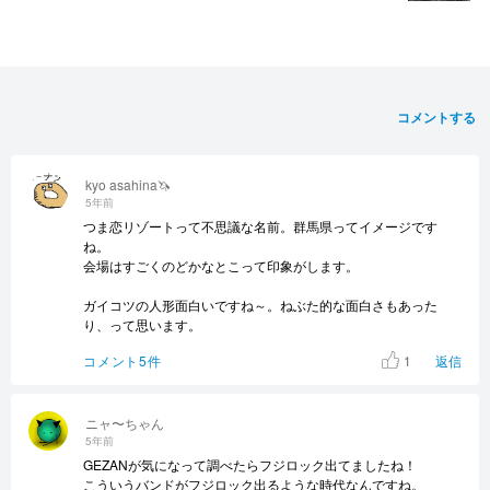
コメントする
kyo asahina🦄
5年前
つま恋リゾートって不思議な名前。群馬県ってイメージです
ね。
会場はすごくのどかなとこって印象がします。
ガイコツの人形面白いですね～。ねぶた的な面白さもあった
り、って思います。
1
コメント5件
返信
ニャ〜ちゃん
5年前
GEZANが気になって調べたらフジロック出てましたね！
こういうバンドがフジロック出るような時代なんですね。