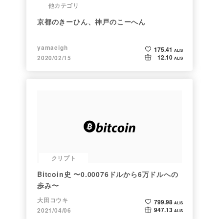
他カテゴリ
京都のきーひん、神戸のこーへん
yamaeigh
175.41
ALIS
12.10
2020/02/15
ALIS
クリプト
Bitcoin史 〜0.00076ドルから6万ドルへの
歩み〜
大田コウキ
799.98
ALIS
947.13
2021/04/06
ALIS