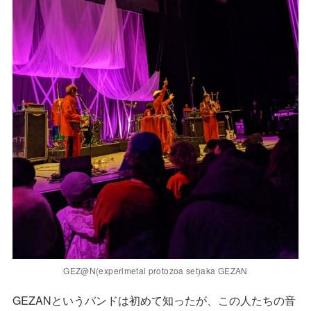
GEZ@N(experimetal protozoa set)aka GEZAN
GEZANというバンドは初めて知ったが、この人たちの音